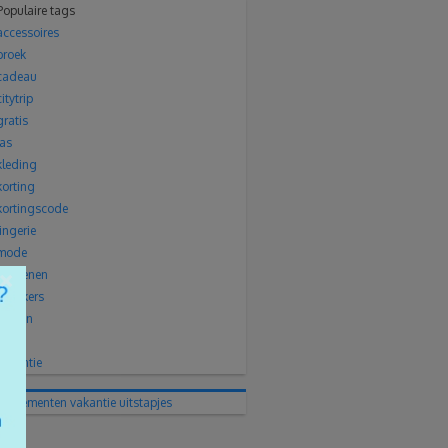
Populaire tags
accessoires
broek
cadeau
citytrip
gratis
jas
kleding
korting
kortingscode
lingerie
mode
×
Schoenen
sneakers
solden
trui
vakantie
evenementen
vakantie
uitstapjes