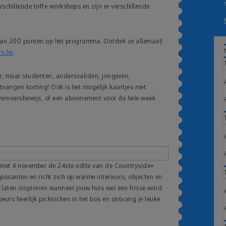
schillende toffe workshops en zijn er verschillende
dan 200 punten op het programma. Ontdek ze allemaal!
s.be
.
e, maar studenten, andersvaliden, jongeren,
tvangen korting! Ook is het mogelijk kaartjes met
vervoersbewijs, of een abonnement voor de hele week
n met 4 november de 24ste edite van de Countryside+
osanten en richt zich op warme interieurs, objecten en
e laten inspireren wanneer jouw huis wel een frisse wind
eurs heerlijk picknicken in het bos en ontvang je leuke