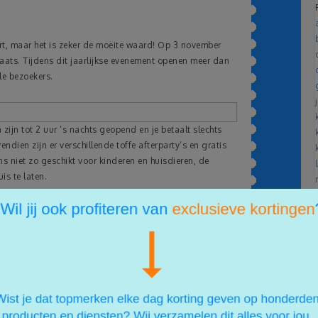
urt, maar het is zeker de moeite waard! Op 3 november
ats. Tijdens dit jaarlijkse evenement openen meer dan
le bezoekers.
 zijn tot 2 uur ‘s nachts geopend en je betaalt slechts
ndien zijn er verschillende toffe afterparty’s en gratis
s niet zo geschikt voor kinderen en huisdieren, de
is te laten.
e ook gemakkelijk je eigen route plant. Je tickets worden
seld voor een polsbandje, welke dan weer goed is voor 1
mber 2015!