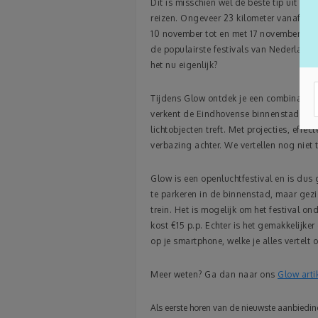
Dit is misschien wel de beste tip uit het
reizen. Ongeveer 23 kilometer vanaf de 
10 november tot en met 17 november het ja
de populairste festivals van Nederland,
het nu eigenlijk?
Tijdens Glow ontdek je een combinatie va
verkent de Eindhovense binnenstad, waa
lichtobjecten treft. Met projecties, effec
verbazing achter. We vertellen nog niet t
Glow is een openluchtfestival en is dus g
te parkeren in de binnenstad, maar gezie
trein. Het is mogelijk om het festival o
kost €15 p.p. Echter is het gemakkelij
op je smartphone, welke je alles vertelt o
Meer weten? Ga dan naar ons
Glow arti
Als eerste horen van de nieuwste aanbiedinge