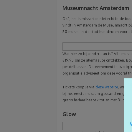
Museumnacht Amsterdam
Oké, het is misschien niet echt in de bu
vindt in Amsterdam de Museumnacht pla
50 museu in de stad hun deuren voor al
Wat hier zo bijzonder aan is? Alle musea
€19,95 om ze allemaal te ontdekken. Bove
pendelbussen. Dit evenement is overigen
organisatie adviseert om deze vooral thu
Tickets koop je via
deze website
, waar j
bij het eerste museum gescand en gewis
gratis herhaalbezoek tot en met 31 dece
Glow