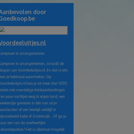
link
Aanbevolen door
Goedkoop.be
naar
klembord
Voordeeluitjes.nl
Kampioen in arrangementen
Kampioen in arrangementen, zo luidt de
slogan van Voordeeluitjes.nl. En dat is iets
wat ze helemaal waarmaken. Op
Voordeeluitjes.nl kies je uit meer dan 1000
hotels met voordelige hotelaanbiedingen.
Een paar nachtjes weg in eigen land, een
weekendje genieten in één van onze
buurlanden of een heerlijk verblijf in
bijvoorbeeld Italië of Oostenrijk… Of ga je
naar een van de overheerlijke
vakantieparken? Het is allemaal mogelijk