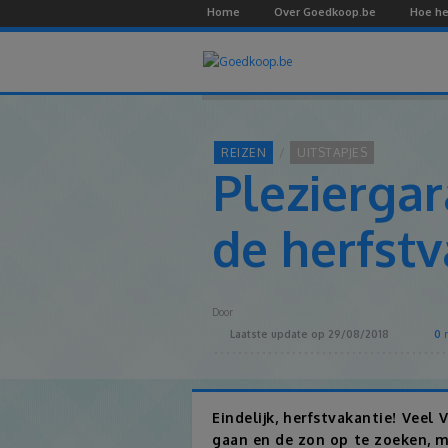
Home
Over Goedkoop.be
Hoe he
REIZEN
UITSTAPJES
Pleziergar
de herfstv
Door
Laatste update op
29/08/2018
0
r
Eindelijk, herfstvakantie! Vee
gaan en de zon op te zoeken, ma