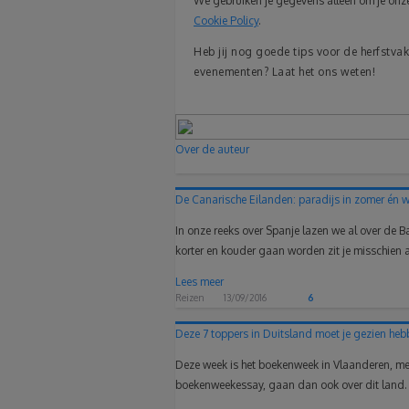
We gebruiken je gegevens alleen om je onze 
Cookie Policy
.
Heb jij nog goede tips voor de herfstvak
evenementen? Laat het ons weten!
Over de auteur
De Canarische Eilanden: paradijs in zomer én w
In onze reeks over Spanje lazen we al over d
korter en kouder gaan worden zit je misschien al
Lees meer
Reizen
13/09/2016
6
Deze 7 toppers in Duitsland moet je gezien heb
Deze week is het boekenweek in Vlaanderen, met
boekenweekessay, gaan dan ook over dit land. N