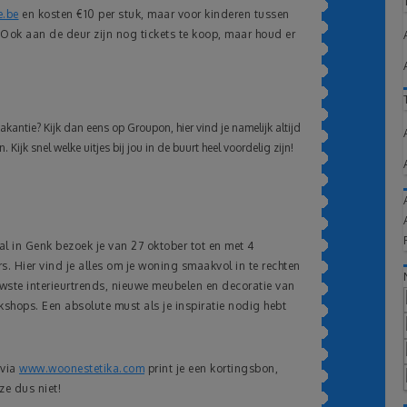
e.be
en kosten €10 per stuk, maar voor kinderen tussen
. Ook aan de deur zijn nog tickets te koop, maar houd er
vakantie? Kijk dan eens op Groupon, hier vind je namelijk altijd
 Kijk snel welke uitjes bij jou in de buurt heel voordelig zijn!
al in Genk bezoek je van 27 oktober tot en met 4
. Hier vind je alles om je woning smaakvol in te rechten
uwste interieurtrends, nieuwe meubelen en decoratie van
shops. Een absolute must als je inspiratie nodig hebt
 via
www.woonestetika.com
print je een kortingsbon,
ze dus niet!