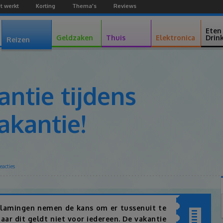
t werkt
Korting
Thema's
Reviews
Facebook
Youtube
Google+
Eten
Geldzaken
Thuis
Elektronica
Drin
Reizen
antie tijdens
akantie!
eacties
Facebook
Twitter
Pinterest
Google+
l Vlamingen nemen de kans om er tussenuit te
ar dit geldt niet voor iedereen. De vakantie
Inhoudsopgav