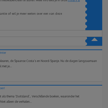
nieuwsberichten te sturen. Meer info lees je in onze
Privacy &
antie of wil je meer weten over een van deze
inter
e Balearen, de Spaanse Costa’s en Noord-Spanje. Nu de dagen langzaamaan
 met je...
ben!
 als thema ‘Duitsland’,. Verschillende boeken, waaronder het
iet alleen de verhalen...