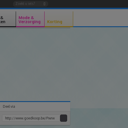
 &
Mode &
ken
Verzorging
Korting
Deel via
Kopiee
e