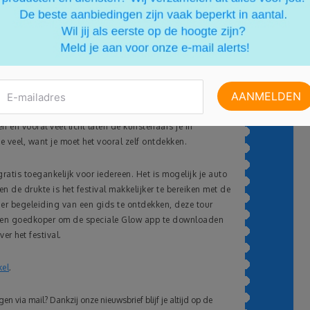
 rijtje. Ook in Nederland, maar aanzienlijk minder ver
Belgische grens, vindt in Eindhoven, de “Lichtstad”, van
arlijkse lichtfestival Glow plaats. Dit festival is een van
 met meer dan 600.00 bezoekers per jaar, maar wat is
n licht, geluid, kleuren, beweging en high tech. Je
r je verschillende immense en spectaculaire
ten en vooral veel licht laten de kunstenaars je in
e veel, want je moet het vooral zelf ontdekken.
ratis toegankelijk voor iedereen. Het is mogelijk je auto
n de drukte is het festival makkelijker te bereiken met de
nder begeleiding van een gids te ontdekken, deze tour
ker en goedkoper om de speciale Glow app te downloaden
ver het festival.
kel
.
n via mail? Dankzij onze nieuwsbrief blijf je altijd op de