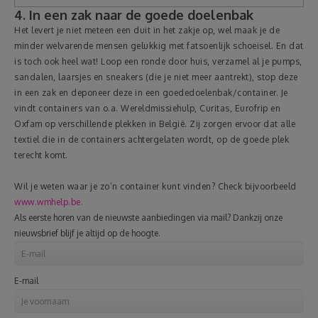
4. In een zak naar de goede doelenbak
Het levert je niet meteen een duit in het zakje op, wel maak je de
minder welvarende mensen gelukkig met fatsoenlijk schoeisel. En dat
is toch ook heel wat! Loop een ronde door huis, verzamel al je pumps,
sandalen, laarsjes en sneakers (die je niet meer aantrekt), stop deze
in een zak en deponeer deze in een goededoelenbak/container. Je
vindt containers van o.a. Wereldmissiehulp, Curitas, Eurofrip en
Oxfam op verschillende plekken in België. Zij zorgen ervoor dat alle
textiel die in de containers achtergelaten wordt, op de goede plek
terecht komt.
Wil je weten waar je zo’n container kunt vinden? Check bijvoorbeeld
www.wmhelp.be.
Als eerste horen van de nieuwste aanbiedingen via mail? Dankzij onze
nieuwsbrief blijf je altijd op de hoogte.
E-mail