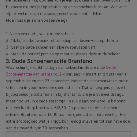
het leuke ervan is, ook hier kun je een leuk centje aan overhouden. Ga
bijvoorbeeld met je topcreaties op de rommelmarkt staan. Wie weet
zijn er wel mensen die jouw gevoel voor creatie delen.
Hoe maak je zo'n voetenveeg?
1. Neem een oude, wat grotere schoen
2. Tik bij een bouwmarkt of tuinshop een bezemvoet op de kop
3. Geef de oude schoen een likje (watervaste) verf
4. Maak de borstel precies op maat en plaats deze in de schoen
3. Oude Schoenenactie Brantano
Waarschijnlijk klinkt het bij velen bekend in de oren; de
Oude
Schoenenactie van Brantano.
2 x per jaar, in maart en dit jaar van 1
september tot en met 23 september, zamelt de schoenenwinkel oude
schoenen in voor meerdere goede doelen. Dat wil zeggen; jij levert
bijvoorbeeld je ballerina’s in bij Brantano, die je niet meer draagt,
maar nog wel in goede staat zijn. In ruil daarvoor word jij beloond
met een kortingsbon t.w.v. €12,50. En per paar oude schoenen
schenkt Brantano weer €0,10 aan het goede doel. Iedereen blij! Het
extra shoptegoed wat je krijgt, kun je nog inleveren tot aan het einde
van de maand (t/m 30 september).