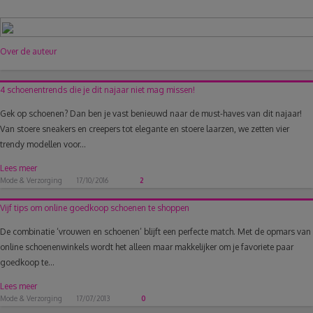
Over de auteur
4 schoenentrends die je dit najaar niet mag missen!
Gek op schoenen? Dan ben je vast benieuwd naar de must-haves van dit najaar!
Van stoere sneakers en creepers tot elegante en stoere laarzen, we zetten vier
trendy modellen voor...
Lees meer
Mode & Verzorging
17/10/2016
2
Vijf tips om online goedkoop schoenen te shoppen
De combinatie ‘vrouwen en schoenen’ blijft een perfecte match. Met de opmars van
online schoenenwinkels wordt het alleen maar makkelijker om je favoriete paar
goedkoop te...
Lees meer
Mode & Verzorging
17/07/2013
0