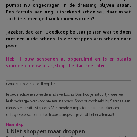
pumps nu ongedragen in de dressing blijven staan.
Reizen
Een fortuin aan nog uitstekend schoeisel, daar moet
toch iets mee gedaan kunnen worden?
Geldzaken
Jazeker, dat kan! Goedkoop.be laat je zien wat te doen
met een oude schoen. In vier stappen van schoen naar
Thuis
poen.
Heb jij jouw schoenen al opgeruimd en is er plaats
Elektronica
voor een nieuw paar, shop die dan snel hier.
Eten & Drinken
Gouden tip van Goedkoop.be
Je oude schoenen tweedehands verkocht? Dan hou je natuurlijk weer een
Mode & Verzorging
leuk bedragje over voor nieuwe stappers. Shop bijvoorbeeld bij Sarenza een
nieuw stel straffe stappers. Van mooie pumps tot casual sneakers en
Korting
deftige veterschoenen tot hippe laarsjes.... je vindt het er allemaal!
Naar shop
1. Niet shoppen maar droppen