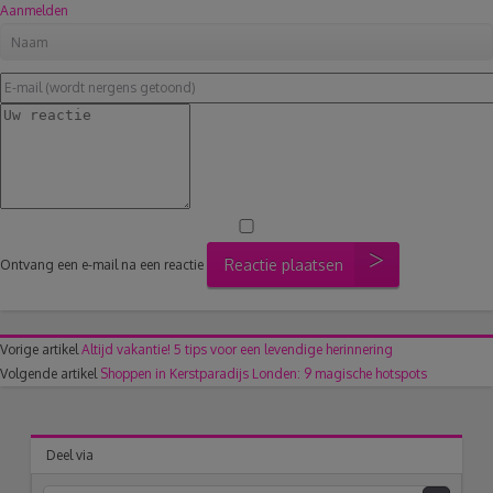
Aanmelden
Reactie plaatsen
Ontvang een e-mail na een reactie
Vorige artikel
Altijd vakantie! 5 tips voor een levendige herinnering
Volgende artikel
Shoppen in Kerstparadijs Londen: 9 magische hotspots
Deel via
acebook
Twitter
Pinterest
Google+