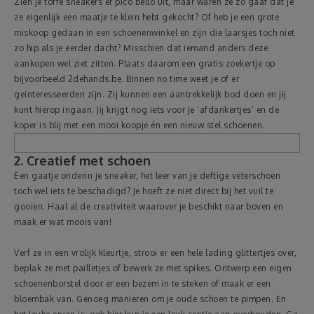
Zien je toffe sneakers er pico bello uit, maar waren ze zo gaaf dat je
ze eigenlijk een maatje te klein hebt gekocht? Of heb je een grote
miskoop gedaan in een schoenenwinkel en zijn die laarsjes toch niet
zo hip als je eerder dacht? Misschien dat iemand anders deze
aankopen wel ziet zitten. Plaats daarom een gratis zoekertje op
bijvoorbeeld
2dehands.be. Binnen no time weet je of er
geïnteresseerden zijn. Zij kunnen een aantrekkelijk bod doen en jij
kunt hierop ingaan. Jij krijgt nog iets voor je ‘afdankertjes’ en de
koper is blij met een mooi koopje én een nieuw stel schoenen.
2. Creatief met schoen
Een gaatje onderin je sneaker, het leer van je deftige veterschoen
toch wel iets te beschadigd? Je hoeft ze niet direct bij het vuil te
gooien. Haal al de creativiteit waarover je beschikt naar boven en
maak er wat moois van!
Verf ze in een vrolijk kleurtje, strooi er een hele lading glittertjes over,
beplak ze met pailletjes of bewerk ze met spikes. Ontwerp een eigen
schoenenborstel door er een bezem in te steken of maak er een
bloembak van. Genoeg manieren om je oude schoen te pimpen. En