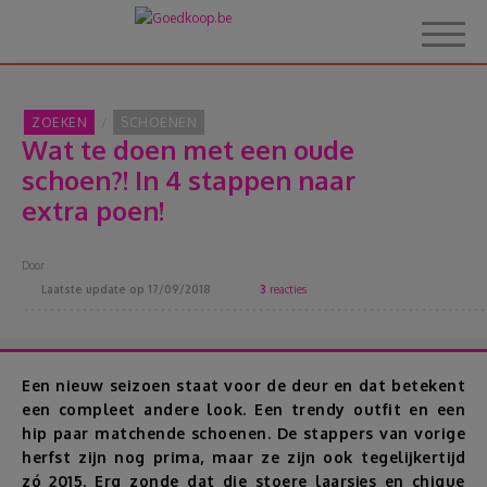
ZOEKEN
SCHOENEN
Wat te doen met een oude
Home
schoen?! In 4 stappen naar
extra poen!
Over Goedkoop.be
Door
Hoe het werkt
Laatste update op
17/09/2018
3
reacties
Korting
Een nieuw seizoen staat voor de deur en dat betekent
Thema's
een compleet andere look. Een trendy outfit en een
hip paar matchende schoenen. De stappers van vorige
herfst zijn nog prima, maar ze zijn ook tegelijkertijd
Reviews
zó 2015. Erg zonde dat die stoere laarsjes en chique