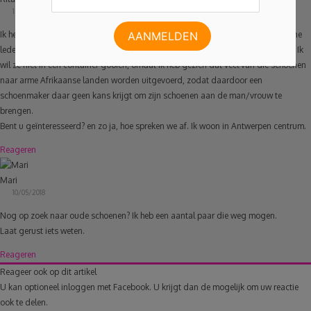
12/01/2018
Ik heb twee paar schoenen van mijn man die hij niet meer draagt. een paar bruine
lederen molières van Think en een paar bruine boot-schoenen van Black Riders. Ik
wil ze niet in een container gooien, omdat ik heb gezien dat veel van die schoenen
naar arme Afrikaanse landen worden uitgevoerd, zodat daardoor een
schoenmaker daar geen kans krijgt om zijn schoenen aan de man/vrouw te
brengen.
Bent u geïnteresseerd? en zo ja, hoe spreken we af. Ik woon in Antwerpen centrum.
Reageren
Mari
10/05/2018
Nog op zoek naar oude schoenen? Ik heb een aantal paar die weg mogen.
Laat gerust iets weten.
Reageren
Reageer ook op dit artikel
U kan optioneel inloggen met Facebook. U krijgt dan de mogelijk om uw reactie
ook te delen.