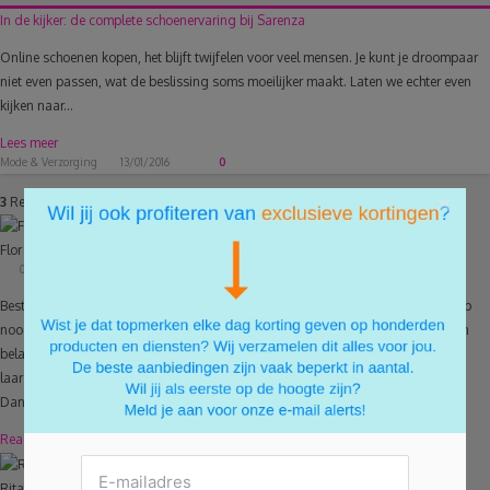
In de kijker: de complete schoenervaring bij Sarenza
Online schoenen kopen, het blijft twijfelen voor veel mensen. Je kunt je droompaar
niet even passen, wat de beslissing soms moeilijker maakt. Laten we echter even
kijken naar...
Lees meer
Mode & Verzorging
13/01/2016
0
×
3
Reacties
Flor Campaert
04/10/2017
Beste. Ik ben leerkracht in het PVCO (volwassenenonderwijs Scheldeland) en heb
nood aan schoenen waar de leerlingen op kunnen oefenen . De staat is niet van
belang. Wel de herstelbaarheid. Ook hoeven het niet altijd paren te zijn. Ook
laarzen zijn welkom .
Dank voor uw reactie.
Reageren
Rita Van Pelt