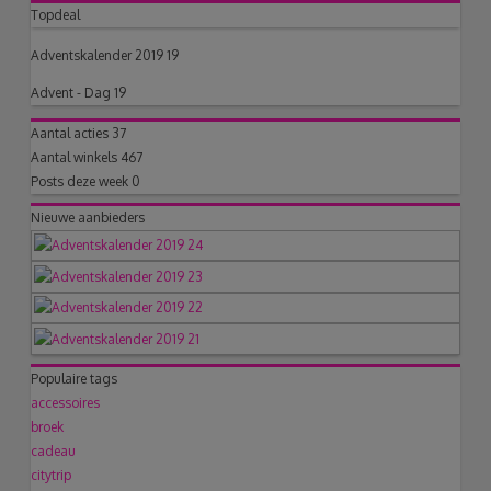
Topdeal
Adventskalender 2019 19
Advent - Dag 19
Aantal acties
37
Aantal winkels
467
Posts deze week
0
Nieuwe aanbieders
Populaire tags
accessoires
broek
cadeau
citytrip