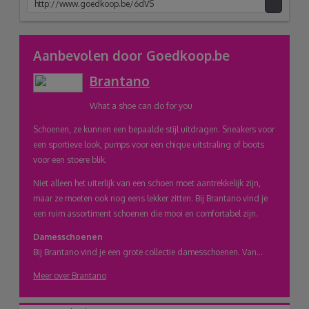
link
Aanbevolen door Goedkoop.be
Brantano
naar
What a shoe can do for you
klembord
Schoenen, ze kunnen een bepaalde stijl uitdragen. Sneakers voor
een sportieve look, pumps voor een chique uitstraling of boots
voor een stoere blik.
Niet alleen het uiterlijk van een schoen moet aantrekkelijk zijn,
maar ze moeten ook nog eens lekker zitten. Bij Brantano vind je
een ruim assortiment schoenen die mooi en comfortabel zijn.
Damesschoenen
Bij Brantano vind je een grote collectie damesschoenen. Van...
Meer over Brantano