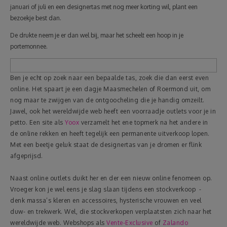
januari of juli en een designertas met nog meer korting wil, plant een
bezoekje best dan.
De drukte neem je er dan wel bij, maar het scheelt een hoop in je
portemonnee.
Ben je echt op zoek naar een bepaalde tas, zoek die dan eerst even
online. Het spaart je een dagje Maasmechelen of Roermond uit, om
nog maar te zwijgen van de ontgoocheling die je handig omzeilt.
Jawel, ook het wereldwijde web heeft een voorraadje outlets voor je in
petto. Een site als
Yoox
verzamelt het ene topmerk na het andere in
de online rekken en heeft tegelijk een permanente uitverkoop lopen.
Met een beetje geluk staat de designertas van je dromen er flink
afgeprijsd.
Naast online outlets duikt her en der een nieuw online fenomeen op.
Vroeger kon je wel eens je slag slaan tijdens een stockverkoop -
denk massa’s kleren en accessoires, hysterische vrouwen en veel
duw- en trekwerk. Wel, die stockverkopen verplaatsten zich naar het
wereldwijde web. Webshops als
Vente-Exclusive
of
Zalando