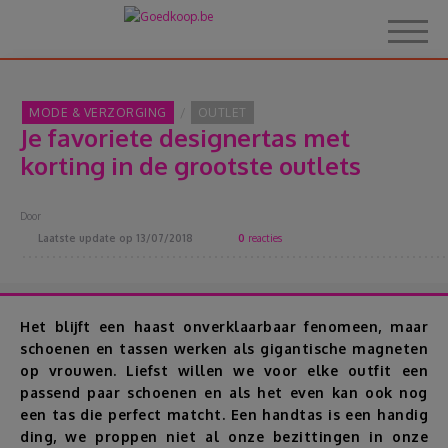
MODE & VERZORGING
OUTLET
Je favoriete designertas met
Home
korting in de grootste outlets
Over Goedkoop.be
Door
Laatste update op
13/07/2018
0
reacties
Hoe het werkt
Korting
Het blijft een haast onverklaarbaar fenomeen, maar
schoenen en tassen werken als gigantische magneten
op vrouwen. Liefst willen we voor elke outfit een
Thema's
passend paar schoenen en als het even kan ook nog
een tas die perfect matcht. Een handtas is een handig
Reviews
ding, we proppen niet al onze bezittingen in onze