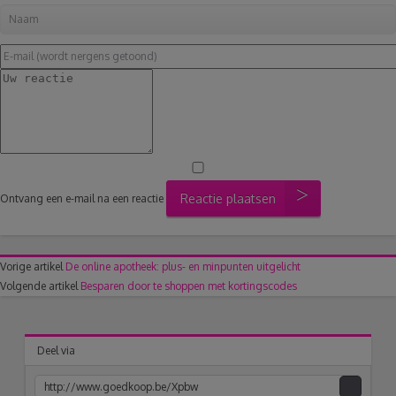
Reactie plaatsen
Ontvang een e-mail na een reactie
Vorige artikel
De online apotheek: plus- en minpunten uitgelicht
Volgende artikel
Besparen door te shoppen met kortingscodes
Deel via
acebook
Twitter
Pinterest
Google+