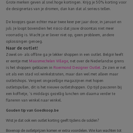
Grote merken geven al snel hoge kortingen. Krijg je 50% korting voor
de designertas van je dromen, dan kan dat al serieus tellen.
De koopjes gaan echter maar twee keer per jaar door, in januari en
juli. Je loopt bovendien het risico dat jouw droomtas niet meer
voorradig is. Wacht je er liever niet op, geen probleem, andere
oplossingen genoeg.
Naar de outlet!
Zowel on- als offline ga je lekker shoppen in een outlet. België heeft
er eentje met
Maasmechelen Village
, net over de Nederlandse grens
is het shoppen geblazen in
Roermond Designer Outlet
. Ze zien er net
uit als een stad vol winkelstraten, maar dan wel met alleen maar
outletshops. Vergeet ongezellige magazijnen met hopen
outletspullen, dit is het nieuwe outletshoppen. Op tijd pauzeren bij
een koffietje, ’s middags gezellig lunchen om daarna verder te
flaneren van winkel naar winkel.
Gouden tip van Goedkoop.be
Wist je dat ook een outlet korting geeft tijdens de solden?
Bovenop de outletprijzen komen er extra voordelen. Wie kan wachten tot