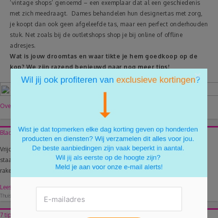
‘vintage shops’ genoemd – een exemplaar dat al een geschiedenis
met zich meedraagt. Dames behandelen hun designertas met zorg,
je koopt dan ook geen afgeleefde tas, maar een perfect onderhouden
stuk. Net zoals bij de outletshops shop je bij online of offline
adresjes.
Wat is jouw droomtas en waar tikte je hem goedkoop op de
kop? We zijn razend benieuwd naar nog meer tips!
×
Over de auteur
Black Friday, dé dag voor al je kerstinkopen!
Vrijdag 25 november is het Black Friday, de dag die in Amerika al jaren bekend
staat als de aftrap van de kerstinkopen. Ook steeds meer Belgische webshops
raken bekend met het...
Lees meer
Thuis
23/11/2016
3
7 tips voor een geslaagde online soldentocht