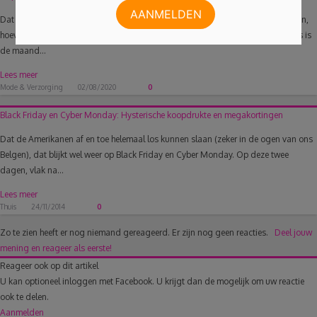
Dat juli en januari de maanden bij uitstek is om zomer- en winterkoopjes te doen,
hoeven we je niet meer te vertellen. Dit jaar is echter een uitzondering! Augustus is
de maand...
Lees meer
Mode & Verzorging
02/08/2020
0
Black Friday en Cyber Monday: Hysterische koopdrukte en megakortingen
Dat de Amerikanen af en toe helemaal los kunnen slaan (zeker in de ogen van ons
Belgen), dat blijkt wel weer op Black Friday en Cyber Monday. Op deze twee
dagen, vlak na...
Lees meer
Thuis
24/11/2014
0
Zo te zien heeft er nog niemand gereageerd.
Er zijn nog geen reacties.
Deel jouw
mening en reageer als eerste!
Reageer ook op dit artikel
U kan optioneel inloggen met Facebook. U krijgt dan de mogelijk om uw reactie
ook te delen.
Aanmelden