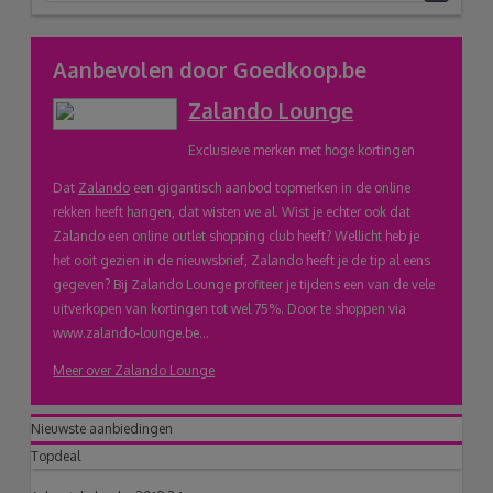
link
Aanbevolen door Goedkoop.be
Zalando Lounge
naar
Exclusieve merken met hoge kortingen
klembord
Dat
Zalando
een gigantisch aanbod topmerken in de online
rekken heeft hangen, dat wisten we al. Wist je echter ook dat
Zalando een online outlet shopping club heeft? Wellicht heb je
het ooit gezien in de nieuwsbrief, Zalando heeft je de tip al eens
gegeven? Bij Zalando Lounge profiteer je tijdens een van de vele
uitverkopen van kortingen tot wel 75%. Door te shoppen via
www.zalando-lounge.be...
Meer over Zalando Lounge
Nieuwste aanbiedingen
Topdeal