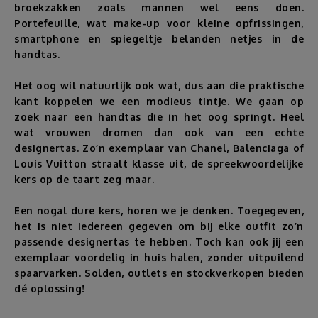
broekzakken zoals mannen wel eens doen.
Portefeuille, wat make-up voor kleine opfrissingen,
Reizen
smartphone en spiegeltje belanden netjes in de
handtas.
Geldzaken
Het oog wil natuurlijk ook wat, dus aan die praktische
kant koppelen we een modieus tintje. We gaan op
Thuis
zoek naar een handtas die in het oog springt. Heel
wat vrouwen dromen dan ook van een echte
Elektronica
designertas. Zo’n exemplaar van Chanel, Balenciaga of
Louis Vuitton straalt klasse uit, de spreekwoordelijke
kers op de taart zeg maar.
Eten & Drinken
Een nogal dure kers, horen we je denken. Toegegeven,
Mode & Verzorging
het is niet iedereen gegeven om bij elke outfit zo’n
passende designertas te hebben. Toch kan ook jij een
exemplaar voordelig in huis halen, zonder uitpuilend
Korting
spaarvarken. Solden, outlets en stockverkopen bieden
dé oplossing!