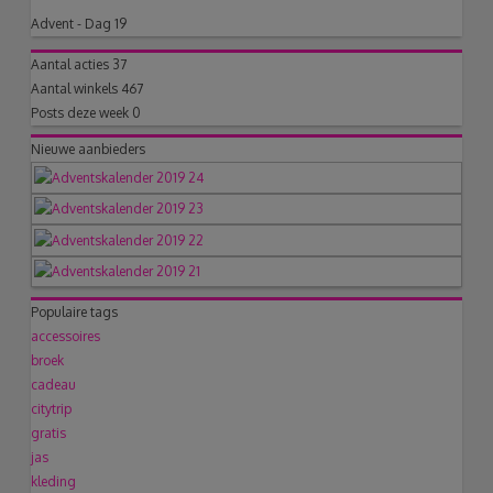
Advent - Dag 19
Aantal acties
37
Aantal winkels
467
Posts deze week
0
Nieuwe aanbieders
Populaire tags
accessoires
broek
cadeau
citytrip
gratis
jas
kleding