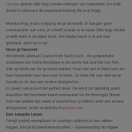
Lounge
openen elke dag nieuwe verkopen van topmerken. De rode
draad is uiteraard de ongeziene korting die je er krijgt.
Meestal krijg je pas toegang als je lid wordt. Er hangen geen
voorwaarden aan vast, je schrijft je even in en klaar. Elke dag ontdek
je welk merk in de kijker staat. Een beetje haast is er wel mee
gemoeid, want op is op!
Huur je favoriet
We kennen allemaal ‘Louise from Saint-Louis’, de sympathieke
assistente van Carrie Bradshaw in de eerste Sex and the City-film.
Gek op mode van de grootste merken, maar met een te klein loon om
haar favorieten naar haar kast te halen. Ze loste het zeer slim op en
huurde nu en dan een andere designertas.
En jawel, ook jij kunt het perfect doen. De wind zat gelukkig goed,
waardoor het fenomeen kwam overwaaien uit de Verenigde Staten.
Voor een weekendje, week of maand huur je telkens weer een andere
designertas, onder andere bij
MonLuxe.com
.
Een tweede leven
Terwijl outlets exemplaren uit voorbije collecties in hun rekken
leggen, kies je bij tweedehandszaken – tegenwoordig iets hipper