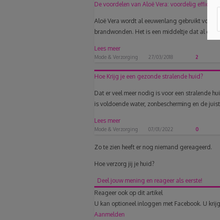
De voordelen van Aloë Vera: voordelig efficiënt!
Aloë Vera wordt al eeuwenlang gebruikt voor al
brandwonden. Het is een middeltje dat al genera
Lees meer
Mode & Verzorging
27/03/2018
2
Hoe Krijg je een gezonde stralende huid?
Dat er veel meer nodig is voor een stralende h
is voldoende water, zonbescherming en de juiste
Lees meer
Mode & Verzorging
07/01/2022
0
Zo te zien heeft er nog niemand gereageerd.
Hoe verzorg jij je huid?
Deel jouw mening en reageer als eerste!
Reageer ook op dit artikel
U kan optioneel inloggen met Facebook. U krijg
Aanmelden