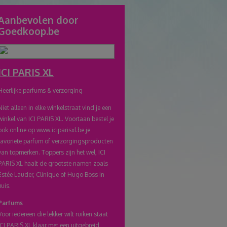
link
Aanbevolen door
Goedkoop.be
naar
klembord
ICI PARIS XL
Heerlijke parfums & verzorging
Niet alleen in elke winkelstraat vind je een
winkel van ICI PARIS XL. Voortaan bestel je
ook online op www.iciparisxl.be je
favoriete parfum of verzorgingsproducten
van topmerken. Toppers zijn het wel, ICI
PARIS XL haalt de grootste namen zoals
Estée Lauder, Clinique of Hugo Boss in
huis.
Parfums
Voor iedereen die lekker wilt ruiken staat
ICI PARIS XL klaar met een uitgebreid