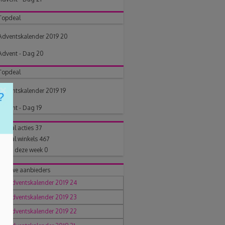
Topdeal
Adventskalender 2019 20
Advent - Dag 20
Topdeal
×
Adventskalender 2019 19
Advent - Dag 19
Aantal acties
37
Aantal winkels
467
Posts deze week
0
Nieuwe aanbieders