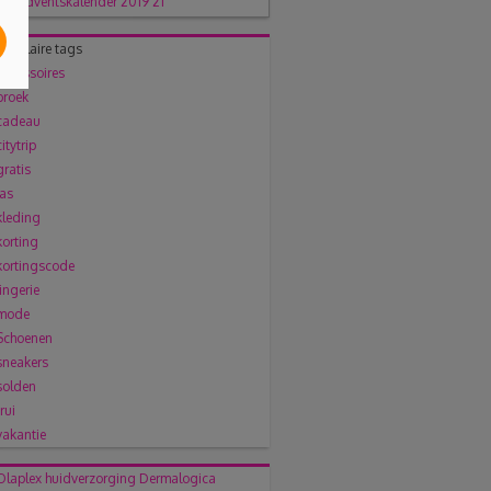
Populaire tags
accessoires
broek
cadeau
citytrip
gratis
jas
kleding
korting
kortingscode
lingerie
mode
Schoenen
sneakers
solden
trui
vakantie
Olaplex
huidverzorging
Dermalogica