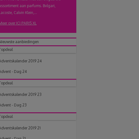
assortiment aan parfums. Bvlgari,
Lacoste, Calvin Klein,...
Meer over ICI PARIS XL
Nieuwste aanbiedingen
Topdeal
Adventskalender 2019 24
Advent - Dag 24
Topdeal
Adventskalender 2019 23
Advent - Dag 23
Topdeal
Adventskalender 2019 21
Advent - Dag 21