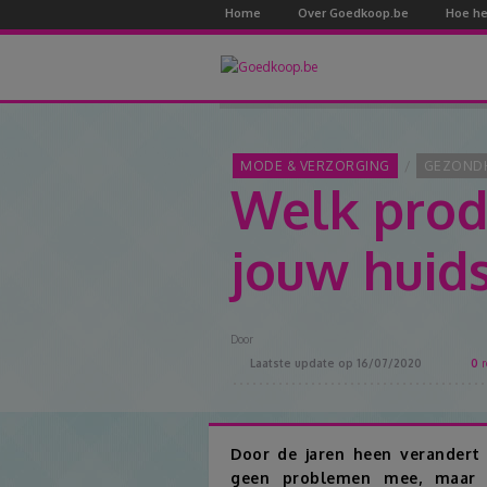
Home
Over Goedkoop.be
Hoe he
MODE & VERZORGING
GEZOND
Welk produ
jouw huid
Door
Laatste update op
16/07/2020
0
r
Door de jaren heen verandert 
geen problemen mee, maar e