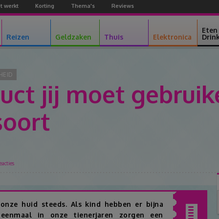
t werkt
Korting
Thema's
Reviews
Facebook
Youtube
Google+
Eten
Reizen
Geldzaken
Thuis
Elektronica
Drin
HEID
ct jij moet gebruik
soort
eacties
Facebook
Twitter
Pinterest
Google+
onze huid steeds. Als kind hebben er bijna
enmaal in onze tienerjaren zorgen een
Inhoudsopgav