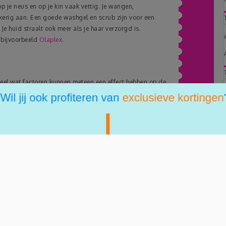
 je neus en op je kin vaak vettig. Je wangen,
kerig aan. Een goede washgel en scrub zijn voor een
e huid straalt ook meer als je haar verzorgd is.
 bijvoorbeeld
Olaplex
.
Heel wat factoren kunnen meteen een effect hebben op de
d aan een zonnige dag op het strand, examenstress of
 huidtype is het ook niet evident om een geschikt product
t, want sommige mensen hebben zodanig gevoelige huid
 irritatie. Een veel voorkomend symptoom zijn ook
kkelijk te verbergen met make up. Het is voor mensen met
n te vinden met zo weinig mogelijk zuren en chemische