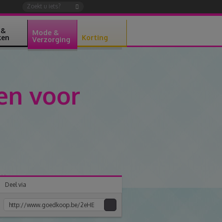
 &
Mode &
ken
Korting
Verzorging
en voor
Deel via
Kopiee
e