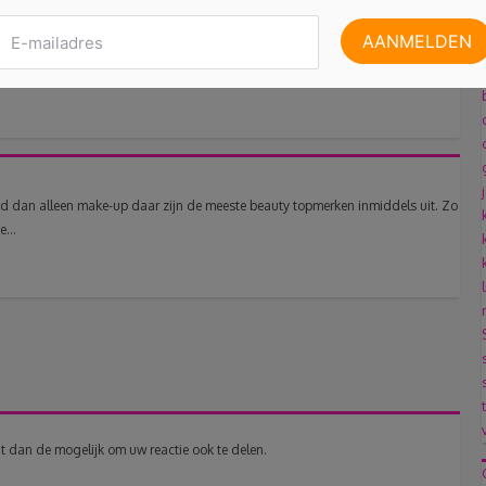
lerlei doeleinden. Zo werkt het uitstekend als verzachtend middel op
ties lang in...
uid dan alleen make-up daar zijn de meeste beauty topmerken inmiddels uit. Zo
...
t dan de mogelijk om uw reactie ook te delen.