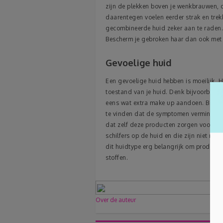
zijn de plekken boven je wenkbrauwen, op
daarentegen voelen eerder strak en trek
gecombineerde huid zeker aan te raden. J
Bescherm je gebroken haar dan ook met
Gevoelige huid
Een gevoelige huid hebben is moeilijk. 
toestand van je huid. Denk bijvoorbeel
eens wat extra make up aandoen. Bij dit
te vinden dat de symptomen verminder
dat zelf deze producten zorgen voor een
schilfers op de huid en die zijn niet ma
dit huidtype erg belangrijk om producte
stoffen.
Over de auteur