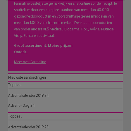
Farmaline bestel je ze gemakkelijk en snel online zonder recept. Je
snuffelt er door een compleet aanbod van meer dan 40.000
gezondheidsproducten en voorschriftvrije geneesmiddelen van
meer dan 1.000 verschillende merken. Denk aan topproducten
van onder andere XLS Medical, Bioderma, RoC, Avène, Nutricia,
Vichy, Elmex en Lucivitaal.
Groot assortiment, kleine prijzen
Ontdek...
Meer over Farmaline
Nieuwste aanbiedingen
Topdeal
Adventskalender 2019 24
Advent - Dag 24
Topdeal
Adventskalender 2019 23