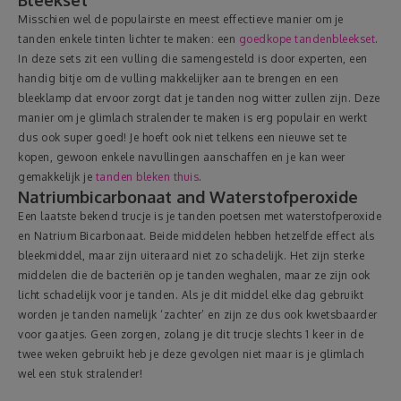
Misschien wel de populairste en meest effectieve manier om je
tanden enkele tinten lichter te maken: een
goedkope tandenbleekset
.
In deze sets zit een vulling die samengesteld is door experten, een
handig bitje om de vulling makkelijker aan te brengen en een
bleeklamp dat ervoor zorgt dat je tanden nog witter zullen zijn. Deze
manier om je glimlach stralender te maken is erg populair en werkt
dus ook super goed! Je hoeft ook niet telkens een nieuwe set te
kopen, gewoon enkele navullingen aanschaffen en je kan weer
gemakkelijk je
tanden bleken thuis
.
Natriumbicarbonaat and Waterstofperoxide
Een laatste bekend trucje is je tanden poetsen met waterstofperoxide
en Natrium Bicarbonaat. Beide middelen hebben hetzelfde effect als
bleekmiddel, maar zijn uiteraard niet zo schadelijk. Het zijn sterke
middelen die de bacteriën op je tanden weghalen, maar ze zijn ook
licht schadelijk voor je tanden. Als je dit middel elke dag gebruikt
worden je tanden namelijk ‘zachter’ en zijn ze dus ook kwetsbaarder
voor gaatjes. Geen zorgen, zolang je dit trucje slechts 1 keer in de
twee weken gebruikt heb je deze gevolgen niet maar is je glimlach
wel een stuk stralender!