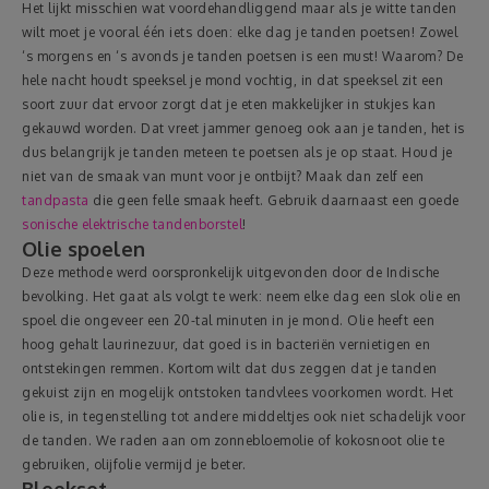
Het lijkt misschien wat voordehandliggend maar als je witte tanden
wilt moet je vooral één iets doen: elke dag je tanden poetsen! Zowel
‘s morgens en ‘s avonds je tanden poetsen is een must! Waarom? De
hele nacht houdt speeksel je mond vochtig, in dat speeksel zit een
soort zuur dat ervoor zorgt dat je eten makkelijker in stukjes kan
gekauwd worden. Dat vreet jammer genoeg ook aan je tanden, het is
dus belangrijk je tanden meteen te poetsen als je op staat. Houd je
niet van de smaak van munt voor je ontbijt? Maak dan zelf een
tandpasta
die geen felle smaak heeft. Gebruik daarnaast een goede
sonische elektrische tandenborstel
!
Olie spoelen
Deze methode werd oorspronkelijk uitgevonden door de Indische
bevolking. Het gaat als volgt te werk: neem elke dag een slok olie en
spoel die ongeveer een 20-tal minuten in je mond. Olie heeft een
hoog gehalt laurinezuur, dat goed is in bacteriën vernietigen en
ontstekingen remmen. Kortom wilt dat dus zeggen dat je tanden
gekuist zijn en mogelijk ontstoken tandvlees voorkomen wordt. Het
olie is, in tegenstelling tot andere middeltjes ook niet schadelijk voor
de tanden. We raden aan om zonnebloemolie of kokosnoot olie te
gebruiken, olijfolie vermijd je beter.
Bleekset