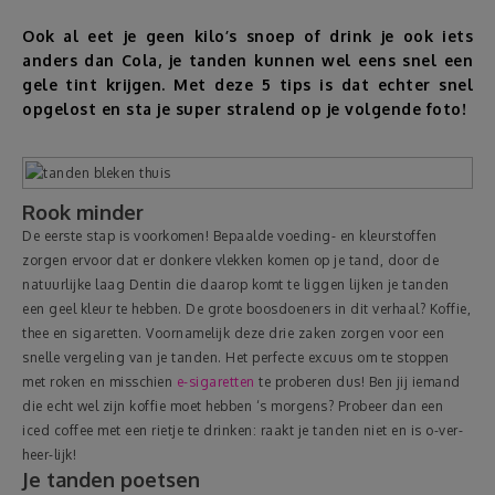
Ook al eet je geen kilo’s snoep of drink je ook iets
Reizen
anders dan Cola, je tanden kunnen wel eens snel een
gele tint krijgen. Met deze 5 tips is dat echter snel
Geldzaken
opgelost en sta je super stralend op je volgende foto!
Thuis
Rook minder
Elektronica
De eerste stap is voorkomen! Bepaalde voeding- en kleurstoffen
zorgen ervoor dat er donkere vlekken komen op je tand, door de
natuurlijke laag Dentin die daarop komt te liggen lijken je tanden
Eten & Drinken
een geel kleur te hebben. De grote boosdoeners in dit verhaal? Koffie,
thee en sigaretten. Voornamelijk deze drie zaken zorgen voor een
Mode & Verzorging
snelle vergeling van je tanden. Het perfecte excuus om te stoppen
met roken en misschien
e-sigaretten
te proberen dus! Ben jij iemand
die echt wel zijn koffie moet hebben ‘s morgens? Probeer dan een
Korting
iced coffee met een rietje te drinken: raakt je tanden niet en is o-ver-
heer-lijk!
Je tanden poetsen