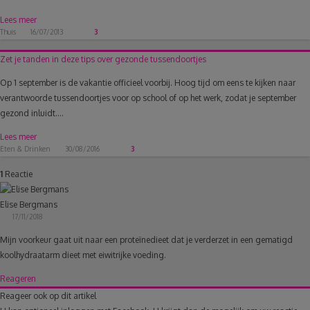
Lees meer
Thuis
16/07/2013
3
Zet je tanden in deze tips over gezonde tussendoortjes
Op 1 september is de vakantie officieel voorbij. Hoog tijd om eens te kijken naar
verantwoorde tussendoortjes voor op school of op het werk, zodat je september
gezond inluidt....
Lees meer
Eten & Drinken
30/08/2016
3
1
Reactie
Elise Bergmans
17/11/2018
Mijn voorkeur gaat uit naar een proteïnedieet dat je verderzet in een gematigd
koolhydraatarm dieet met eiwitrijke voeding.
Reageren
Reageer ook op dit artikel