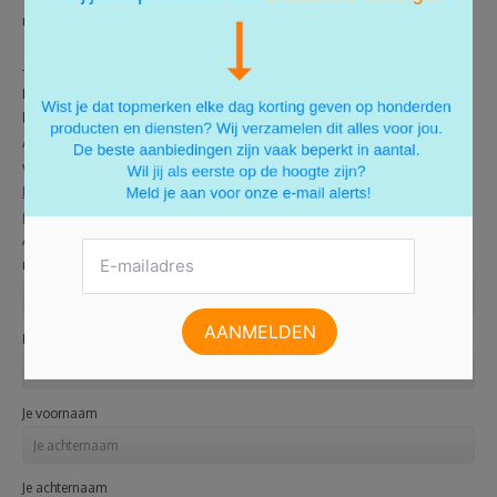
met transvetten.
- 5 porties zoet per week (of minder als je er geen behoefte aan hebt).
Kies uit een theelepel suiker, jam, een bolletje ijs, of een glas
limonade.
Alcohol. Als je alcohol gebruikt, beperk het dan tot 2 glazen per dag
voor mannen en 1 glas per dag voor vrouwen.
Een verlaagde bloeddruk en een verlaagd cijfer op de weegschaal,
probeer het eens met het DASH dieet
Als eerste horen van de nieuwste aanbiedingen via mail? Dankzij onze
nieuwsbrief blijf je altijd op de hoogte.
E-mail
Je voornaam
Je achternaam