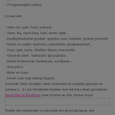
- (Toegevoegde) suikers
En wat wel:
- Vette vis: zalm, forel, makreel…
- Vlees: kip, rood vlees, ham, worst, spek…
- Koolhydraatarme groeten: paprika, uien, tomaten, groene groenten
- Noten en zaden: walnoten, amandelen, pompoenpitten…
- Kaas: geit, room, cheddar, blauw, mozzarella
- Gezonde oliën: kokosolie, lijnzaadolie…
- Kleine fruitsoorten: bosbessen, aardbeien…
- Avocado’s
- Boter en room
- Eieren (van vrije uitloop kippen)
Gezonde 'keto' recepten, meer informatie of complete plannen en
schema's... Er zijn honderden boeken over het Keto dieet geschreven.
Bestel hier bij BookSpot
jouw favoriet en dan starten maar!
Sneller vet verbranden is natuurlijk een groot pluspunt, een