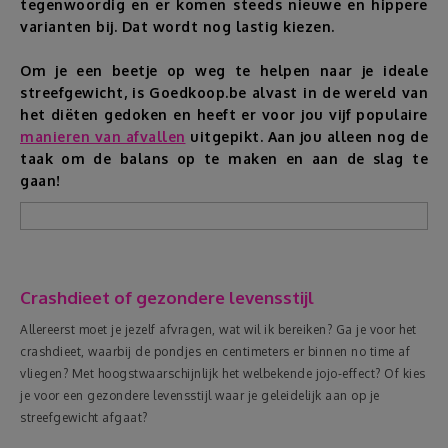
tegenwoordig en er komen steeds nieuwe en hippere
varianten bij. Dat wordt nog lastig kiezen.
Reizen
Om je een beetje op weg te helpen naar je ideale
streefgewicht, is Goedkoop.be alvast in de wereld van
Geldzaken
het diëten gedoken en heeft er voor jou vijf populaire
manieren van afvallen
uitgepikt. Aan jou alleen nog de
Thuis
taak om de balans op te maken en aan de slag te
gaan!
Elektronica
Eten & Drinken
Crashdieet of gezondere levensstijl
Mode & Verzorging
Allereerst moet je jezelf afvragen, wat wil ik bereiken? Ga je voor het
crashdieet, waarbij de pondjes en centimeters er binnen no time af
Korting
vliegen? Met hoogstwaarschijnlijk het welbekende jojo-effect? Of kies
je voor een gezondere levensstijl waar je geleidelijk aan op je
streefgewicht afgaat?