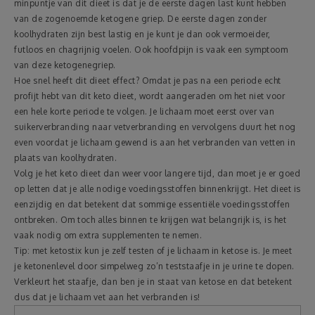
minpuntje van dit dieet is dat je de eerste dagen last kunt hebben
van de zogenoemde ketogene griep. De eerste dagen zonder
koolhydraten zijn best lastig en je kunt je dan ook vermoeider,
futloos en chagrijnig voelen. Ook hoofdpijn is vaak een symptoom
van deze ketogenegriep.
Hoe snel heeft dit dieet effect? Omdat je pas na een periode echt
profijt hebt van dit keto dieet, wordt aangeraden om het niet voor
een hele korte periode te volgen. Je lichaam moet eerst over van
suikerverbranding naar vetverbranding en vervolgens duurt het nog
even voordat je lichaam gewend is aan het verbranden van vetten in
plaats van koolhydraten.
Volg je het keto dieet dan weer voor langere tijd, dan moet je er goed
op letten dat je alle nodige voedingsstoffen binnenkrijgt. Het dieet is
eenzijdig en dat betekent dat sommige essentiële voedingsstoffen
ontbreken. Om toch alles binnen te krijgen wat belangrijk is, is het
vaak nodig om extra supplementen te nemen.
Tip: met ketostix kun je zelf testen of je lichaam in ketose is. Je meet
je ketonenlevel door simpelweg zo’n teststaafje in je urine te dopen.
Verkleurt het staafje, dan ben je in staat van ketose en dat betekent
dus dat je lichaam vet aan het verbranden is!