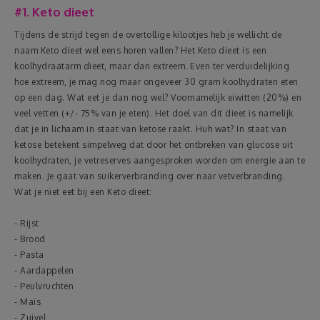
#1. Keto dieet
Tijdens de strijd tegen de overtollige kilootjes heb je wellicht de
naam Keto dieet wel eens horen vallen? Het Keto dieet is een
koolhydraatarm dieet, maar dan extreem. Even ter verduidelijking
hoe extreem, je mag nog maar ongeveer 30 gram koolhydraten eten
op een dag. Wat eet je dan nog wel? Voornamelijk eiwitten (20%) en
veel vetten (+/- 75% van je eten). Het doel van dit dieet is namelijk
dat je in lichaam in staat van ketose raakt. Huh wat? In staat van
ketose betekent simpelweg dat door het ontbreken van glucose uit
koolhydraten, je vetreserves aangesproken worden om energie aan te
maken. Je gaat van suikerverbranding over naar vetverbranding.
Wat je niet eet bij een Keto dieet:
- Rijst
- Brood
- Pasta
- Aardappelen
- Peulvruchten
- Maïs
- Zuivel