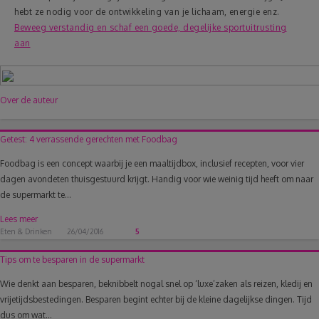
hebt ze nodig voor de ontwikkeling van je lichaam, energie enz.
Beweeg verstandig en schaf een goede, degelijke sportuitrusting
aan
Over de auteur
Getest: 4 verrassende gerechten met Foodbag
Foodbag is een concept waarbij je een maaltijdbox, inclusief recepten, voor vier
dagen avondeten thuisgestuurd krijgt. Handig voor wie weinig tijd heeft om naar
de supermarkt te...
Lees meer
Eten & Drinken
26/04/2016
5
Tips om te besparen in de supermarkt
Wie denkt aan besparen, beknibbelt nogal snel op ‘luxe’zaken als reizen, kledij en
vrijetijdsbestedingen. Besparen begint echter bij de kleine dagelijkse dingen. Tijd
dus om wat...