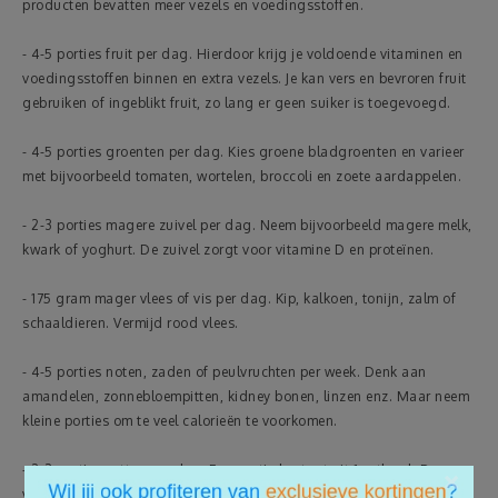
producten bevatten meer vezels en voedingsstoffen.
- 4-5 porties fruit per dag. Hierdoor krijg je voldoende vitaminen en
voedingsstoffen binnen en extra vezels. Je kan vers en bevroren fruit
gebruiken of ingeblikt fruit, zo lang er geen suiker is toegevoegd.
- 4-5 porties groenten per dag. Kies groene bladgroenten en varieer
met bijvoorbeeld tomaten, wortelen, broccoli en zoete aardappelen.
- 2-3 porties magere zuivel per dag. Neem bijvoorbeeld magere melk,
kwark of yoghurt. De zuivel zorgt voor vitamine D en proteïnen.
- 175 gram mager vlees of vis per dag. Kip, kalkoen, tonijn, zalm of
schaaldieren. Vermijd rood vlees.
- 4-5 porties noten, zaden of peulvruchten per week. Denk aan
amandelen, zonnebloempitten, kidney bonen, linzen enz. Maar neem
kleine porties om te veel calorieën te voorkomen.
- 2-3 porties vetten per dag. Een portie bestaat uit 1 eetlepel. De
×
vetten kunnen zijn olijfolie, mayonaise of boter. Vermijd producten