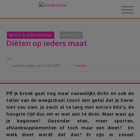
MODE & VERZORGING
AFVALLEN
Diëten op ieders maat
Home
Door
Over Goedkoop.be
Laatste update op
23/01/2019
1
reactie
Hoe het werkt
Pff je broek gaat nog maar nauwelijks dicht en ook de
teller van de weegschaal toont een getal dat je liever
Korting
niet zou zien. Je zeult al te lang met extra’s kilo’s, de
hoogste tijd dus om er wat aan te doen. Maar waar ga
Thema's
je beginnen? Gezonder eten, meer sporten,
afslanksupplementen of toch maar een dieet? En
welk dieet wordt dat dan? Er zijn er zoveel
Reviews