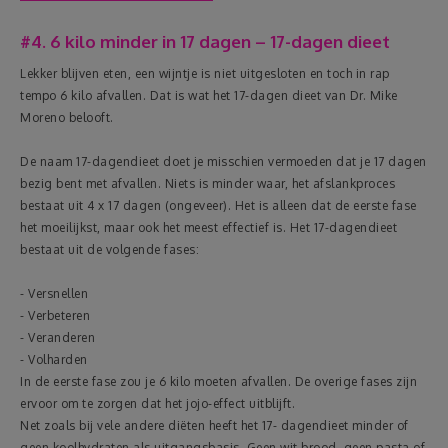
#4. 6 kilo minder in 17 dagen – 17-dagen dieet
Lekker blijven eten, een wijntje is niet uitgesloten en toch in rap
tempo 6 kilo afvallen. Dat is wat het 17-dagen dieet van Dr. Mike
Moreno belooft.
De naam 17-dagendieet doet je misschien vermoeden dat je 17 dagen
bezig bent met afvallen. Niets is minder waar, het afslankproces
bestaat uit 4 x 17 dagen (ongeveer). Het is alleen dat de eerste fase
het moeilijkst, maar ook het meest effectief is. Het 17-dagendieet
bestaat uit de volgende fases:
- Versnellen
- Verbeteren
- Veranderen
- Volharden
In de eerste fase zou je 6 kilo moeten afvallen. De overige fases zijn
ervoor om te zorgen dat het jojo-effect uitblijft.
Net zoals bij vele andere diëten heeft het 17- dagendieet minder of
geen koolhydraten als uitgangsbasis. Geen wit brood, geen pasta of