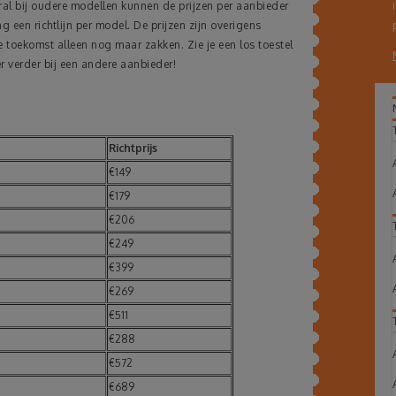
ral bij oudere modellen kunnen de prijzen per aanbieder
 een richtlijn per model. De prijzen zijn overigens
 toekomst alleen nog maar zakken. Zie je een los toestel
r verder bij een andere aanbieder!
Richtprijs
€149
€179
€206
€249
€399
€269
€511
€288
€572
€689