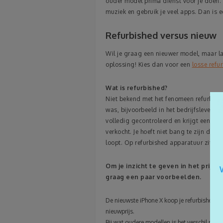
ouder model prima dienst voor je doen. Mo
muziek en gebruik je veel apps. Dan is 
Refurbished versus nieuw
Wil je graag een nieuwer model, maar la
oplossing! Kies dan voor een
losse refu
Wat is refurbished?
Niet bekend met het fenomeen refurbishe
was, bijvoorbeeld in het bedrijfsleven 
volledig gecontroleerd en krijgt een o
verkocht. Je hoeft niet bang te zijn dat 
loopt. Op refurbished apparatuur zit na
Om je inzicht te geven in het prijsv
graag een paar voorbeelden.
De nieuwste iPhone X koop je refurbished vo
nieuwprijs.
Bij wat oudere modellen is het verschil nog g