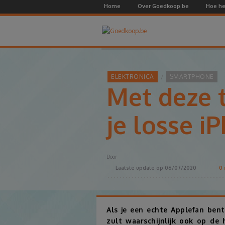
Home
Over Goedkoop.be
Hoe he
ELEKTRONICA
SMARTPHONE
Met deze t
je losse i
Door
Laatste update op
06/07/2020
0
r
Als je een echte Applefan bent 
zult waarschijnlijk ook op de 