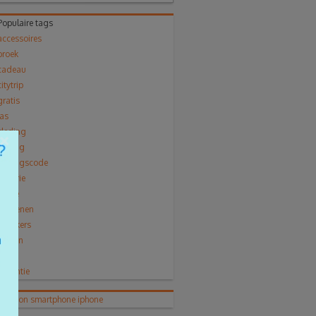
Populaire tags
accessoires
broek
cadeau
citytrip
gratis
jas
kleding
×
korting
kortingscode
lingerie
mode
Schoenen
sneakers
solden
trui
vakantie
telefoon
smartphone
iphone