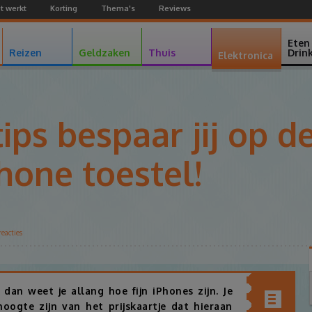
t werkt
Korting
Thema's
Reviews
Facebook
Youtube
Google+
Eten
Reizen
Geldzaken
Thuis
Drin
Elektronica
ips bespaar jij op de
Phone toestel!
eacties
Facebook
Twitter
Pinterest
Google+
dan weet je allang hoe fijn iPhones zijn. Je
hoogte zijn van het prijskaartje dat hieraan
Inhoudsopgav