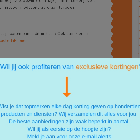
et je veel downloaden, kijk je films, luister je veel
een nieuwer model uiteraard aan te raden.
at je portemonnee dit niet toe? Ook dan is er een
rbished iPhone
.
d toestel? Dit betekent dat het product eerder in gebruik
of als showroommodel. Het betreffende toestel wordt
pknapbeurt. Daarna worden de toestellen met hoge korting
je ‘een tweedehands toestel’ koopt waarmee je risico
melijk gewoon garantie!
erschil van refurbished versus nieuw, geven we je
or zo’n €969, dat scheelt je een kleine honderd euro met de
roter. Zo haal je een refurbished iPhone 6 in huis voor zo’n