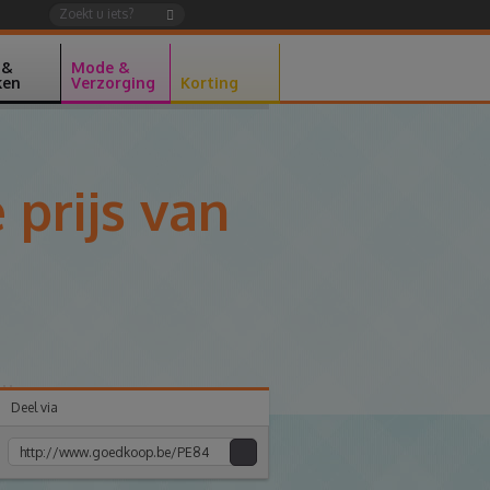
 &
Mode &
ken
Verzorging
Korting
 prijs van
Deel via
Kopiee
e