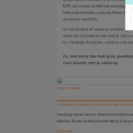
€199, dat scheelt de helft met de huidige ni
Hele oude modellen, zoals de iPhone 4 en 4S,
al voor jou vanaf €65.
Of refurbished of nieuw je voorkeur genie
altijd dat je koopt bij een bedrijf dat 
na. Vergelijk de prijzen, zodat je niet m
Zo, met deze tips heb jij de goedk
veel plezier met je aankoop.
Over de auteur
Combineer en bespaar op internet, telefonie & t
Vandaag nemen we ons ‘entertainmentabonnement
televisie. Bij een andere provider heb je al lang e
Lees meer