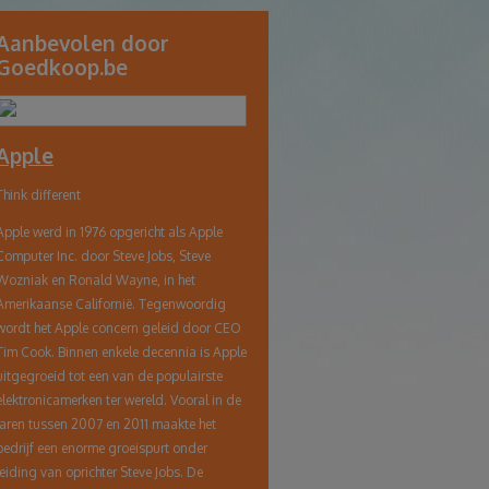
link
Aanbevolen door
Goedkoop.be
naar
klembord
Apple
Think different
Apple werd in 1976 opgericht als Apple
Computer Inc. door Steve Jobs, Steve
Wozniak en Ronald Wayne, in het
Amerikaanse Californië. Tegenwoordig
wordt het Apple concern geleid door CEO
Tim Cook. Binnen enkele decennia is Apple
uitgegroeid tot een van de populairste
elektronicamerken ter wereld. Vooral in de
jaren tussen 2007 en 2011 maakte het
bedrijf een enorme groeispurt onder
leiding van oprichter Steve Jobs. De