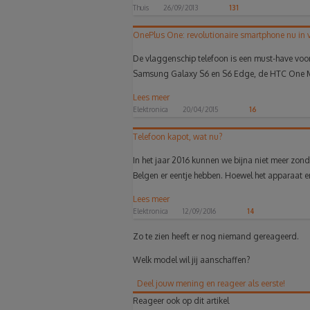
Thuis
26/09/2013
131
OnePlus One: revolutionaire smartphone nu in v
De vlaggenschip telefoon is een must-have voor
Samsung Galaxy S6 en S6 Edge, de HTC One M
Lees meer
Elektronica
20/04/2015
16
Telefoon kapot, wat nu?
In het jaar 2016 kunnen we bijna niet meer zond
Belgen er eentje hebben. Hoewel het apparaat er
Lees meer
Elektronica
12/09/2016
14
Zo te zien heeft er nog niemand gereageerd.
Welk model wil jij aanschaffen?
Deel jouw mening en reageer als eerste!
Reageer ook op dit artikel