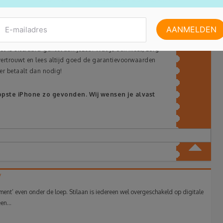
euwprijs!
 zijn nieuw bijna niet meer te verkrijgen. Refurbished zijn ze
t is uiteraard geheel aan jezelf. Wat je ook kiest, zorg
je vertrouwt en lees altijd goed de garantievoorwaarden
eer betaalt dan nodig!
oopste iPhone zo gevonden. Wij wensen je alvast
v
’ even onder de loep. Stilaan is iedereen wel overgeschakeld op digitale
en...