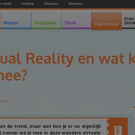
t werkt
Korting
Thema's
Reviews
Facebook
Youtube
Google+
Eten
Reizen
Geldzaken
Thuis
Drin
Elektronica
tual Reality en wat k
mee?
eactie
Facebook
Twitter
Pinterest
Google+
aan de trend, maar wat kun je er nu eigenlijk
el nemen we je mee in deze wondere virtuele
Inhoudsopgav