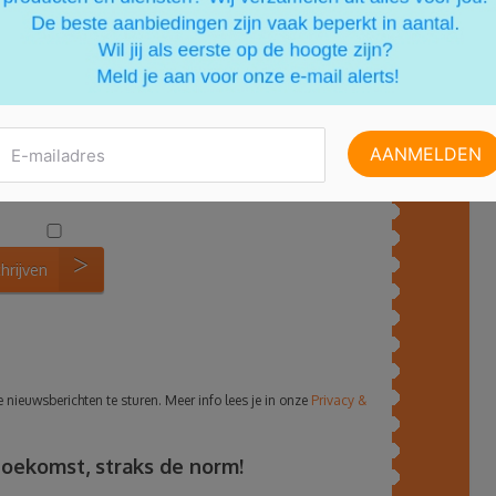
chrijven
nieuwsberichten te sturen. Meer info lees je in onze
Privacy &
 toekomst, straks de norm!