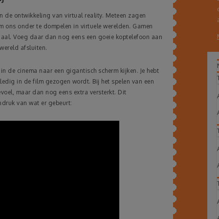
n de ontwikkeling van virtual reality. Meteen zagen
m ons onder te dompelen in virtuele werelden. Gamen
naal. Voeg daar dan nog eens een goeie koptelefoon aan
 wereld afsluiten.
t in de cinema naar een gigantisch scherm kijken. Je hebt
ledig in de film gezogen wordt. Bij het spelen van een
gevoel, maar dan nog eens extra versterkt. Dit
ndruk van wat er gebeurt: