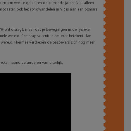
n enorm veel te gebeuren de komende jaren. Niet alleen
llercoaster, ook het rondwandelen in VR is aan een opmars
n VR-bril draagt, maar dat je bewegingen in de fysieke
ele wereld. Een stap vooruit in het echt betekent dan
le wereld. Hiermee verdiepen de bezoekers zich nog meer
elke maand veranderen van uiterlijk.