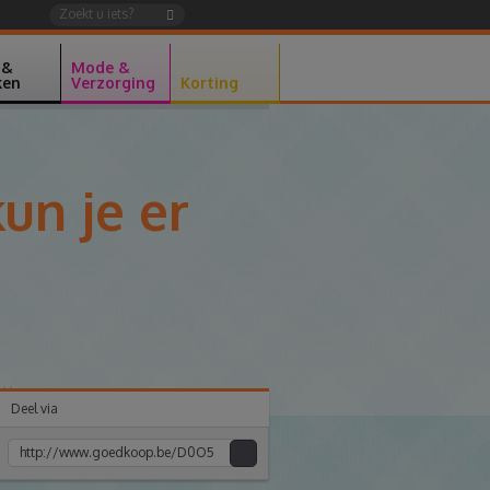
 &
Mode &
ken
Verzorging
Korting
un je er
Deel via
Kopiee
e