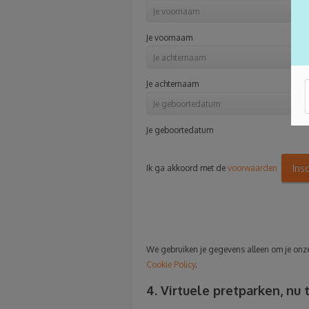
Je voornaam
Je achternaam
Je geboortedatum
Ins
Ik ga akkoord met de
voorwaarden
We gebruiken je gegevens alleen om je onze 
Cookie Policy
.
4. Virtuele pretparken, nu