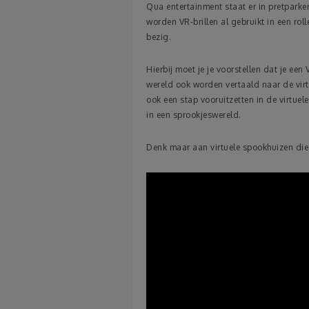
Qua entertainment staat er in pretparke
worden VR-brillen al gebruikt in een ro
bezig.
Hierbij moet je je voorstellen dat je ee
wereld ook worden vertaald naar de virtu
ook een stap vooruitzetten in de virtue
in een sprookjeswereld.
Denk maar aan virtuele spookhuizen die 