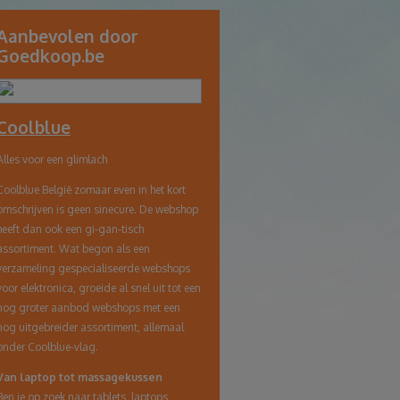
link
Aanbevolen door
Goedkoop.be
naar
klembord
Coolblue
Alles voor een glimlach
Coolblue België zomaar even in het kort
omschrijven is geen sinecure. De webshop
heeft dan ook een gi-gan-tisch
assortiment. Wat begon als een
verzameling gespecialiseerde webshops
voor elektronica, groeide al snel uit tot een
nog groter aanbod webshops met een
nog uitgebreider assortiment, allemaal
onder Coolblue-vlag.
Van laptop tot massagekussen
Ben je op zoek naar tablets, laptops,