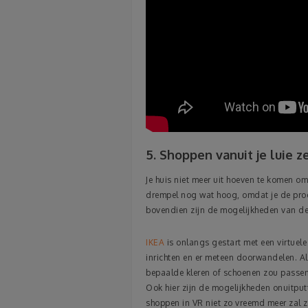
5. Shoppen vanuit je luie z
Je huis niet meer uit hoeven te komen om
drempel nog wat hoog, omdat je de prod
bovendien zijn de mogelijkheden van de
IKEA
is onlangs gestart met een virtuel
inrichten en er meteen doorwandelen. Als
bepaalde kleren of schoenen zou passen, 
Ook hier zijn de mogelijkheden onuitput
shoppen in VR niet zo vreemd meer zal zi