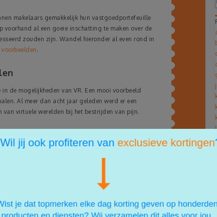
unnen makelaars gemakkelijk hun vastgoedportefeuille
 voorhand al een goeie inschatting te maken over de
esseerd zouden zijn. Wandel hieronder al even rond in
r voorbeelden
.
len
e in de mogelijkheden van VR. Een mooi voorbeeld
nalen. Al meer dan acht jaar geleden werd er een
an virtuele werelden bij het bestrijden van pijn.
irtuele wereld, worden de hersenen misleid zodat je als
bij het behandelen van bijvoorbeeld brandwonden.
n via mail? Dankzij onze nieuwsbrief blijf je altijd op de