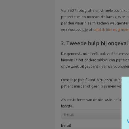
Via 360º-fotografie en virtuele tours k
presenteren en mensen de kans geven op
panden waarin ze misschien wel geïnter
een voorbeeldje of
ontdek hier nog mee
3. Tweede hulp bij ongeval
De geneeskunde heeft ook veel interess
hiervan is het onderdrukken van pijnsig
onderzoek uitgevoerd naar de voordelen v
Omdat je jezelf kunt ‘verliezen’ in een v
patiënt minder of geen pijn meer voelt 
Als eerste horen van de nieuwste aanbiedinge
hoogte.
E-mail