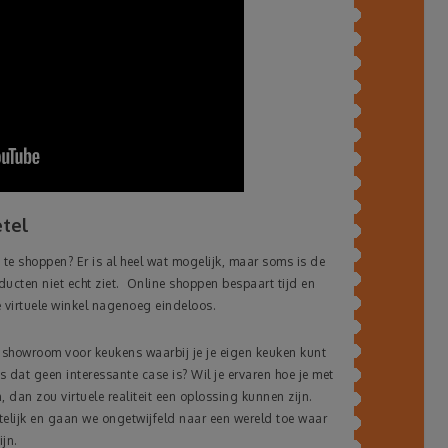
etel
 te shoppen? Er is al heel wat mogelijk, maar soms is de
ucten niet echt ziet. Online shoppen bespaart tijd en
 virtuele winkel nagenoeg eindeloos.
e showroom voor keukens waarbij je je eigen keuken kunt
 dat geen interessante case is? Wil je ervaren hoe je met
dan zou virtuele realiteit een oplossing kunnen zijn.
telijk en gaan we ongetwijfeld naar een wereld toe waar
jn.