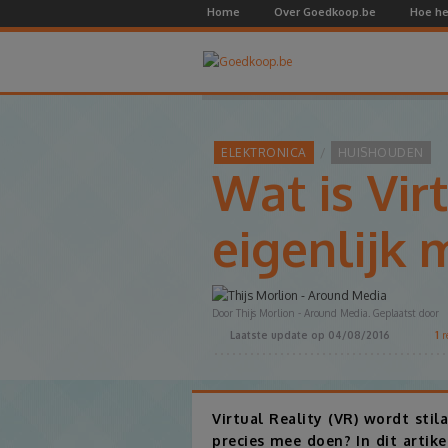
Home
Over Goedkoop.be
Hoe he
ELEKTRONICA
HUISHOUDEN
Wat is Vir
eigenlijk 
Door Thijs Morlion - Around Media. Geplaatst door
Laatste update op
04/08/2016
1
r
Virtual Reality (VR) wordt stil
precies mee doen? In dit artik