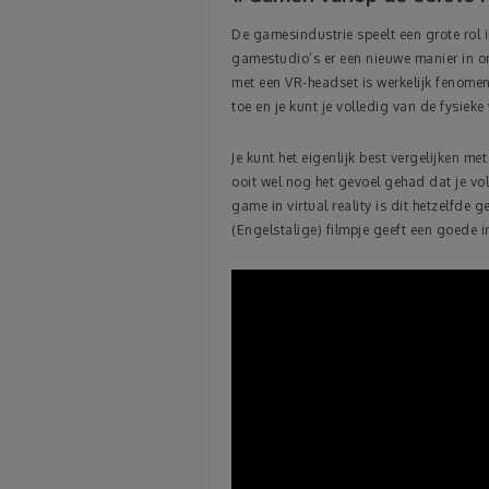
De gamesindustrie speelt een grote rol i
gamestudio’s er een nieuwe manier in o
met een VR-headset is werkelijk fenome
toe en je kunt je volledig van de fysieke
Je kunt het eigenlijk best vergelijken me
ooit wel nog het gevoel gehad dat je vol
game in virtual reality is dit hetzelfde 
(Engelstalige) filmpje geeft een goede i