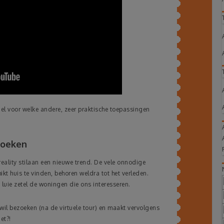
l voor welke andere, zeer praktische toepassingen
zoeken
eality stilaan een nieuwe trend. De vele onnodige
kt huis te vinden, behoren weldra tot het verleden.
uie zetel de woningen die ons interesseren.
t wil bezoeken (na de virtuele tour) en maakt vervolgens
et?!