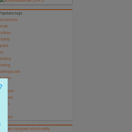
Populaire tags
accessoires
broek
cadeau
citytrip
gratis
jas
kleding
korting
kortingscode
lingerie
×
mode
Schoenen
sneakers
solden
trui
vakantie
shoppen
vastgoed
virtual reality