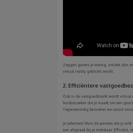
Zeggen games je weinig, ontdek dan sne
virtual reality gebruikt wordt.
2. Efficiëntere vastgoedbe
Ook in de vastgoedmarkt wordt virtual r
huisbezoeken die je maakt om een geschi
Tegenwoordig bezoeken we vanuit onze l
Je selecteert thuis de panden die je ech
een afspraak bij je makelaar. Efficiënt, ni