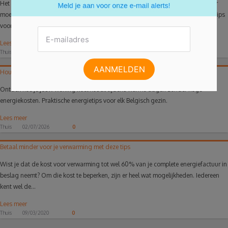
Het is alweer een tijdje winter, oftewel het wordt langzaamaan kouder. Hierdoor
moeten alle huizen extra verwarmd worden. Daarom zijn hier 4 energiebespaartips
voor de muren aan...
Lees meer
Thuis
04/01/2017
0
Houd je woning koel en bespaar tegelijk op je energiefactuur
Ontdek hoe je jouw woning koel houdt tijdens warme dagen zonder hoge
energiekosten. Praktische energietips voor elk Belgisch gezin.
Lees meer
Thuis
02/07/2026
0
Betaal minder voor je verwarming met deze tips
Wist je dat de kost voor verwarming tot wel 60% van je complete energiefactuur in
beslag neemt? Om die kost te beperken, zijn er heel wat mogelijkheden. Iedereen
kent wel de...
Lees meer
Thuis
09/03/2020
0