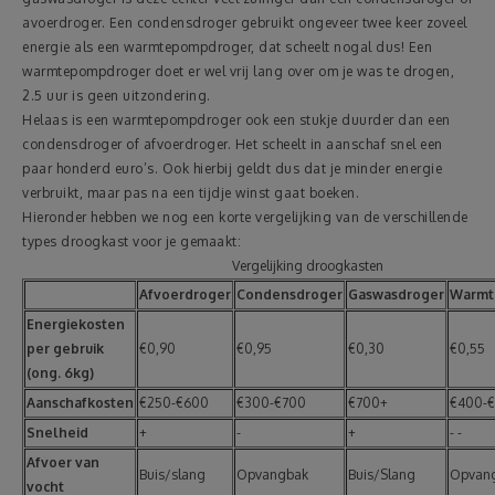
avoerdroger. Een condensdroger gebruikt ongeveer twee keer zoveel
energie als een warmtepompdroger, dat scheelt nogal dus! Een
warmtepompdroger doet er wel vrij lang over om je was te drogen,
2.5 uur is geen uitzondering.
Helaas is een warmtepompdroger ook een stukje duurder dan een
condensdroger of afvoerdroger. Het scheelt in aanschaf snel een
paar honderd euro’s. Ook hierbij geldt dus dat je minder energie
verbruikt, maar pas na een tijdje winst gaat boeken.
Hieronder hebben we nog een korte vergelijking van de verschillende
types droogkast voor je gemaakt:
Vergelijking droogkasten
Afvoerdroger
Condensdroger
Gaswasdroger
Warmt
Energiekosten
per gebruik
€0,90
€0,95
€0,30
€0,55
(ong. 6kg)
Aanschafkosten
€250-€600
€300-€700
€700+
€400-€
Snelheid
+
-
+
- -
Afvoer van
Buis/slang
Opvangbak
Buis/Slang
Opvan
vocht