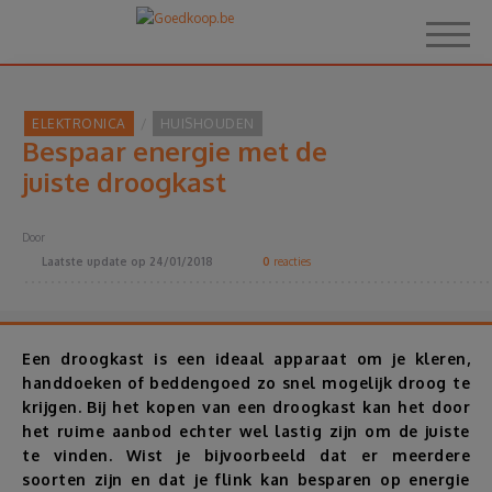
ELEKTRONICA
HUISHOUDEN
Bespaar energie met de
Home
juiste droogkast
Over Goedkoop.be
Door
Laatste update op
24/01/2018
0
reacties
Hoe het werkt
Korting
Een droogkast is een ideaal apparaat om je kleren,
handdoeken of beddengoed zo snel mogelijk droog te
krijgen. Bij het kopen van een droogkast kan het door
Thema's
het ruime aanbod echter wel lastig zijn om de juiste
te vinden. Wist je bijvoorbeeld dat er meerdere
Reviews
soorten zijn en dat je flink kan besparen op energie