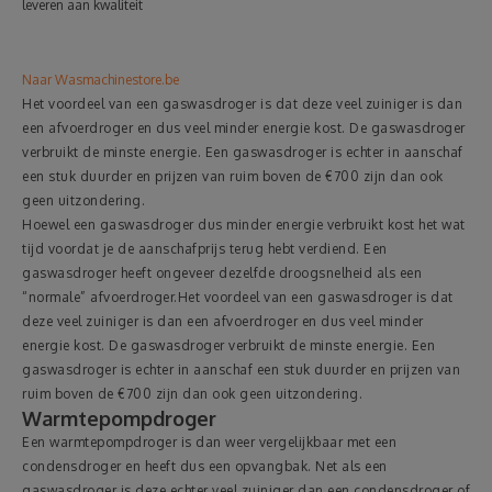
leveren aan kwaliteit
Naar Wasmachinestore.be
Het voordeel van een gaswasdroger is dat deze veel zuiniger is dan
een afvoerdroger en dus veel minder energie kost. De gaswasdroger
verbruikt de minste energie. Een gaswasdroger is echter in aanschaf
een stuk duurder en prijzen van ruim boven de €700 zijn dan ook
geen uitzondering.
Hoewel een gaswasdroger dus minder energie verbruikt kost het wat
tijd voordat je de aanschafprijs terug hebt verdiend. Een
gaswasdroger heeft ongeveer dezelfde droogsnelheid als een
“normale” afvoerdroger.Het voordeel van een gaswasdroger is dat
deze veel zuiniger is dan een afvoerdroger en dus veel minder
energie kost. De gaswasdroger verbruikt de minste energie. Een
gaswasdroger is echter in aanschaf een stuk duurder en prijzen van
ruim boven de €700 zijn dan ook geen uitzondering.
Warmtepompdroger
Een warmtepompdroger is dan weer vergelijkbaar met een
condensdroger en heeft dus een opvangbak. Net als een
gaswasdroger is deze echter veel zuiniger dan een condensdroger of