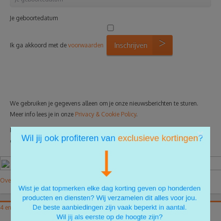
Je geboortedatum
Inschrijven
Ik ga akkoord met de
voorwaarden
We gebruiken je gegevens alleen om je onze nieuwsberichten te sturen.
Meer info lees je in onze
Privacy & Cookie Policy
.
×
Heb je wat gehad aan deze tips of heb je nog aanvullende tips voor
ons? Laat het ons weten in een reactie hieronder!
Over de auteur
4 energiebespaartips buiten je huis