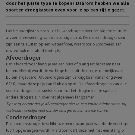
door het juiste type te kopen? Daarom hebben we alle
soorten droogkasten even voor je op een rijtje gezet.
Reizen
Geldzaken
Het belangrijkste verschil zit bij wasdrogers over het algemeen in de
afvoer of verwerking van de vochtige lucht. De meeste droogkasten
zijn aan te sluiten op een waterafvoer, waardoor bijvoorbeeld een
Thuis
opvangbak niet altijd nodig is.
Afvoerdroger
Elektronica
Een afvoerdroger hang je via een buis of slang uit het raam naar
buiten. Hierbij wordt de vochtige lucht uit de droger namelijk naar
buiten afgevoerd. Afvoerdrogers zijn verkrijgbaar vanaf ongeveer
Eten & Drinken
€250, maar deze prijs kan flink oplopen. De afvoerdroger is van alle
soorten drogers het snelst klaar met het drogen van je spullen,
Mode & Verzorging
andere drogers zijn over het algemeen langzamer.
Tip: zorg ervoor dat je afvoerdroger niet in een koude ruimte staat, hij
verbruikt namelijk veel minder energie in een warme ruimte.
Korting
Condensdroger
Een condensdroger beschikt over een opvangbak waarin de vochtige
lucht opgevangen wordt. Hierdoor hoeft deze niet met een slang of