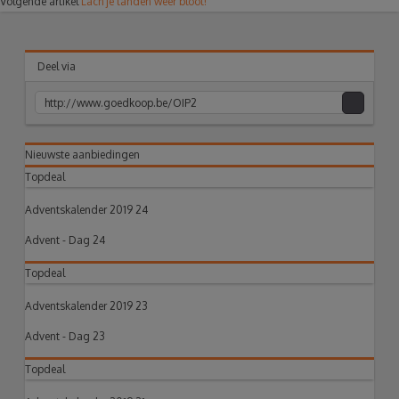
Volgende artikel
Lach je tanden weer bloot!
Deel via
acebook
Twitter
Pinterest
Google+
Nieuwste aanbiedingen
link
Topdeal
naar
Adventskalender 2019 24
Advent - Dag 24
klembord
Topdeal
Adventskalender 2019 23
Advent - Dag 23
Topdeal