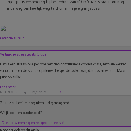
krijg gratis verzending bij besteding vanaf €150! Niets staat jou nog
in de weg om heerlijk weg te dromen in je eigen jacuzzi.
Over de auteur
Verlaag je stress levels: 5 tips
Het is een stressvolle periode met de voortdurende corona crisis, het vele werken
vanuit huis en de steeds opnieuw dreigende lockdown, dat geven we toe. Maar
juist op zulke...
Lees meer
Mode & Verzorging
20/11/2020
0
Zo te zien heeft er nog niemand gereageerd.
Wil jij ook een bubbelbad?
Deel jouw mening en reageer als eerste!
Reageer ook op dit artikel