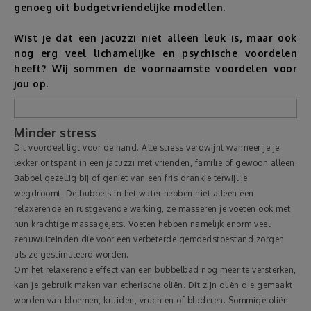
genoeg uit budgetvriendelijke modellen.
Reizen
Wist je dat een jacuzzi niet alleen leuk is, maar ook
nog erg veel lichamelijke en psychische voordelen
Geldzaken
heeft? Wij sommen de voornaamste voordelen voor
jou op.
Thuis
Minder stress
Elektronica
Dit voordeel ligt voor de hand. Alle stress verdwijnt wanneer je je
lekker ontspant in een jacuzzi met vrienden, familie of gewoon alleen.
Babbel gezellig bij of geniet van een fris drankje terwijl je
Eten & Drinken
wegdroomt. De bubbels in het water hebben niet alleen een
relaxerende en rustgevende werking, ze masseren je voeten ook met
Mode & Verzorging
hun krachtige massagejets. Voeten hebben namelijk enorm veel
zenuwuiteinden die voor een verbeterde gemoedstoestand zorgen
als ze gestimuleerd worden.
Korting
Om het relaxerende effect van een bubbelbad nog meer te versterken,
kan je gebruik maken van etherische oliën. Dit zijn oliën die gemaakt
worden van bloemen, kruiden, vruchten of bladeren. Sommige oliën