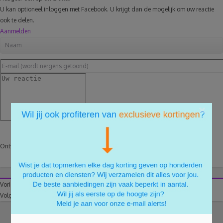
U kan optioneel inloggen met Facebook. U krijgt dan de mogelijk om uw reactie
ook te delen.
Aanmelden
×
Reactie plaatsen
Ontvang een e-mail na een reactie
Vorige artikel
4 manieren om de lente goedkoop in huis halen
Volgende artikel
Gratis rekeningen en bankkaarten