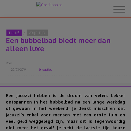
THUIS
VRIJE TIJD
Een bubbelbad biedt meer dan
Home
alleen luxe
Over Goedkoop.be
Door
27/03/2019
0
reacties
Hoe het werkt
Korting
Een jacuzzi hebben is de droom van velen. Lekker
ontspannen in het bubbelbad na een lange werkdag
of gewoon in het weekend. Je denkt misschien dat
Thema's
jacuzzi's enkel voor mensen met een grote tuin en
veel geld weggelegd zijn, maar dit is tegenwoordig
Reviews
niet meer het geval! Je hebt de laatste tijd keuze