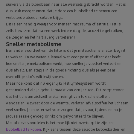
suikers via de bloedbaan naar alle weefsels gebracht worden. Het is
dus leuk meegenomen dat je door een bubbelbad te nemen een
verbeterde bloedcirculatie krijgt.
Dit is een handig weetje voor mensen met reuma of artritis. Het is
zelfs bewezen dat na een week iedere dag de jacuzzi te gebruiken,
de longen en het hart al erg verbeteren!
Sneller metabolisme
Een ander voordeel van de hitte is dat je metabolisme sneller begint
te werken! En we weten allemaal wat voor positief effect dat heeft:
hoe sneller je metabolisme werkt, hoe sneller je voedsel verteert en
dus afvalt. Een stapje in de goede richting dus als je een paar
overtollige kilo's wilt kwijtspelen.
Maar hoe komt dat nu eigenlijk? Het lymfesysteem wordt
gestimuleerd als je gebruik maakt van een jacuzzi. Dit zorgt ervoor
dat het lichaam zichzelf sneller reinigt van toxische stoffen.
Aangezien je zweet door de warmte, verlaten afvalstoffen het lichaam
veel sneller. Je moet er wel voor zorgen dat je voor, tijdens en na je
jacuzzisessie genoeg drinkt om gehydrateerd te blijven.
Met al deze voordelen is het moeilijk niet overtuigd te zijn een
bubbelbad te kopen
. Kijk eens tussen deze selectie bubbelbaden en