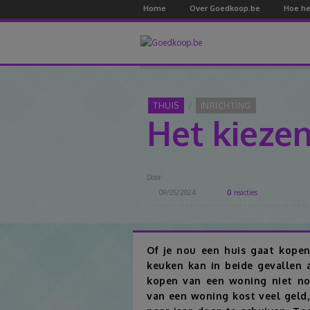
Home
Over Goedkoop.be
Hoe he
THUIS
INRICHTING
Het kieze
Door
09/05/2024
0
reacties
Of je nou een huis gaat kope
keuken kan in beide gevallen a
kopen van een woning niet no
van een woning kost veel geld