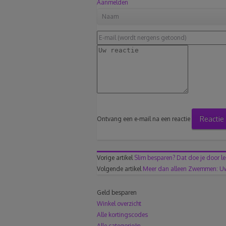
Aanmelden
Reactie
Ontvang een e-mail na een reactie
Vorige artikel
Slim besparen? Dat doe je door le
Volgende artikel
Meer dan alleen Zwemmen: Uw
Geld besparen
Winkel overzicht
Alle kortingscodes
Alle categorieën