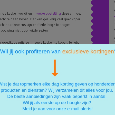
an de keuken wordt en in
welke opstelling
deze er moet
 écht te gaan kopen. Dat kan gelukkig veel goedkoper
cht naar keukens zijn er allerlei hoge bedragen
rbouwing niet door wilde zetten.
n goedkope prijs een nieuwe keuken te kopen. Je hebt
 kopen. Dit is een keuken die als model in de showroom
euken dus al aangeraakt en daardoor is de keuken in
ewoon zeggen dat je een nieuwe keuken voor een laag
fijne deal!
uken het hoogste aantal elektrische toestellen. Het maakt van deze plek meteen