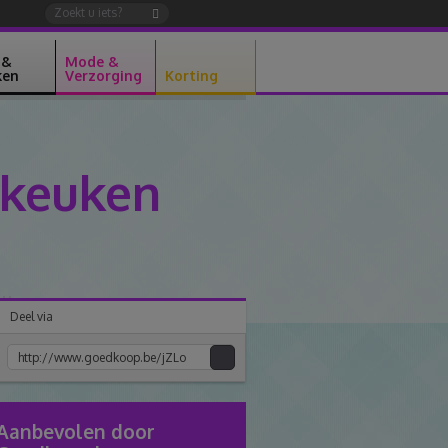
 &
Mode &
ken
Verzorging
Korting
 keuken
Deel via
Kopiee
e
link
Aanbevolen door