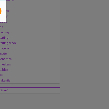
accessoires
broek
cadeau
citytrip
gratis
jas
kleding
korting
kortingscode
lingerie
mode
Schoenen
sneakers
solden
trui
vakantie
keuken