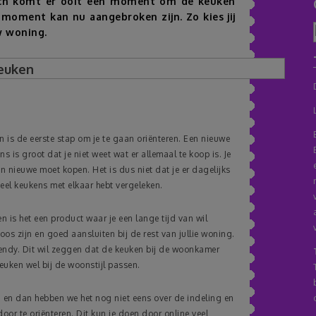
Toch komt er ooit een moment om de keuken
moment kan nu aangebroken zijn. Zo kies jij
w woning.
 is de eerste stap om je te gaan oriënteren. Een nieuwe
s is groot dat je niet weet wat er allemaal te koop is. Je
en nieuwe moet kopen. Het is dus niet dat je er dagelijks
eel keukens met elkaar hebt vergeleken.
en is het een product waar je een lange tijd van wil
os zijn en goed aansluiten bij de rest van jullie woning.
endy. Dit wil zeggen dat de keuken bij de woonkamer
uken wel bij de woonstijl passen.
en en dan hebben we het nog niet eens over de indeling en
or te oriënteren. Dit kun je doen door online veel