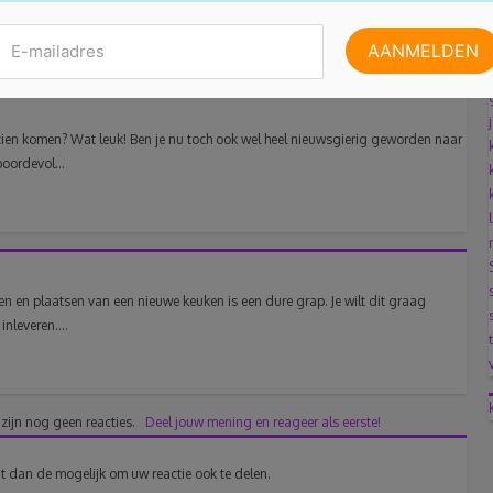
ren?
zien komen? Wat leuk! Ben je nu toch ook wel heel nieuwsgierig geworden naar
oordevol...
n en plaatsen van een nieuwe keuken is een dure grap. Je wilt dit graag
nleveren....
 zijn nog geen reacties.
Deel jouw mening en reageer als eerste!
t dan de mogelijk om uw reactie ook te delen.