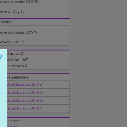
Adventskalender 2019 20
Advent - Dag 20
Topdeal
Adventskalender 2019 19
Advent - Dag 19
×
Aantal acties
37
Aantal winkels
467
Posts deze week
0
Nieuwe aanbieders
Populaire tags