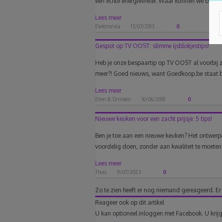
een echte energievreter. Waar kunnen we bespa
Lees meer
Elektronica
17/07/2013
0
Gespot op TV OOST: slimme ijsblokjestips!
Heb je onze bespaartip op TV OOST al voorbij 
meer?! Goed nieuws, want Goedkoop.be staat b
Lees meer
Eten & Drinken
10/06/2018
0
Nieuwe keuken voor een zacht prijsje: 5 tips!
Ben je toe aan een nieuwe keuken? Het ontwerpe
voordelig doen, zonder aan kwaliteit te moeten i
Lees meer
Thuis
11/07/2023
0
Zo te zien heeft er nog niemand gereageerd.
Er
Reageer ook op dit artikel
U kan optioneel inloggen met Facebook. U krijg