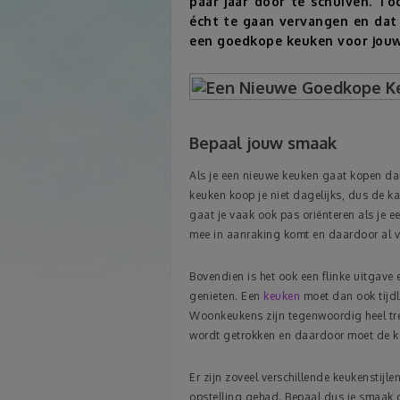
paar jaar door te schuiven. 
écht te gaan vervangen en dat 
een goedkope keuken voor jou
Bepaal jouw smaak
Als je een nieuwe keuken gaat kopen dan
keuken koop je niet dagelijks, dus de kan
gaat je vaak ook pas oriënteren als je e
mee in aanraking komt en daardoor al v
Bovendien is het ook een flinke uitgave 
genieten. Een
keuken
moet dan ook tijdlo
Woonkeukens zijn tegenwoordig heel tr
wordt getrokken en daardoor moet de ke
Er zijn zoveel verschillende keukenstijl
opstelling gehad. Bepaal dus je smaak do