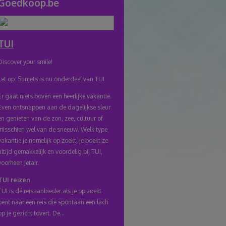
Goedkoop.be
naar
klembord
TUI
Discover your smile!
Let op: Sunjets is nu onderdeel van TUI
Er gaat niets boven een heerlijke vakantie.
Even ontsnappen aan de dagelijkse sleur
en genieten van de zon, zee, cultuur of
misschien wel van de sneeuw. Welk type
vakantie je namelijk op zoekt, je boekt ze
altijd gemakkelijk en voordelig bij TUI,
voorheen Jetair.
TUI reizen
TUI is dé reisaanbieder als je op zoekt
bent naar een reis die spontaan een lach
op je gezicht tovert. De...