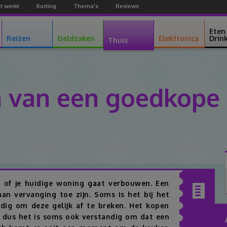
t werkt
Korting
Thema's
Reviews
Facebook
Youtube
Google+
Eten
Reizen
Geldzaken
Elektronica
Drin
Thuis
n van een goedkope
Facebook
Twitter
Pinterest
Google+
n of je huidige woning gaat verbouwen. Een
an vervanging toe zijn. Soms is het bij het
Inhoudsopgav
dig om deze gelijk af te breken. Het kopen
, dus het is soms ook verstandig om dat een