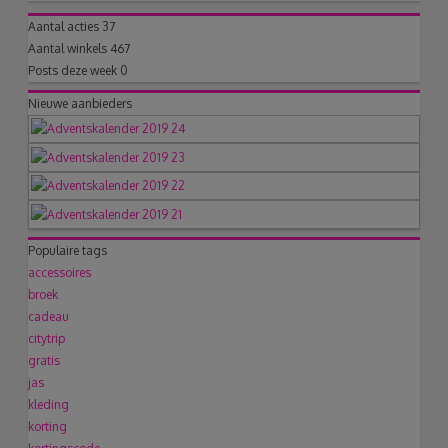
Aantal acties
37
Aantal winkels
467
Posts deze week
0
Nieuwe aanbieders
Populaire tags
accessoires
broek
cadeau
citytrip
gratis
jas
kleding
korting