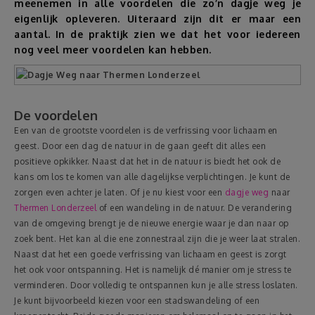
meenemen in alle voordelen die zo’n dagje weg je
eigenlijk opleveren. Uiteraard zijn dit er maar een
Reizen
aantal. In de praktijk zien we dat het voor iedereen
nog veel meer voordelen kan hebben.
Geldzaken
Thuis
De voordelen
Een van de grootste voordelen is de verfrissing voor lichaam en
Elektronica
geest. Door een dag de natuur in de gaan geeft dit alles een
positieve opkikker. Naast dat het in de natuur is biedt het ook de
kans om los te komen van alle dagelijkse verplichtingen. Je kunt de
Eten & Drinken
zorgen even achter je laten. Of je nu kiest voor een
dagje weg
naar
Thermen Londerzeel
of een wandeling in de natuur. De verandering
Mode & Verzorging
van de omgeving brengt je de nieuwe energie waar je dan naar op
zoek bent. Het kan al die ene zonnestraal zijn die je weer laat stralen.
Naast dat het een goede verfrissing van lichaam en geest is zorgt
Korting
het ook voor ontspanning. Het is namelijk dé manier om je stress te
verminderen. Door volledig te ontspannen kun je alle stress loslaten.
Je kunt bijvoorbeeld kiezen voor een stadswandeling of een