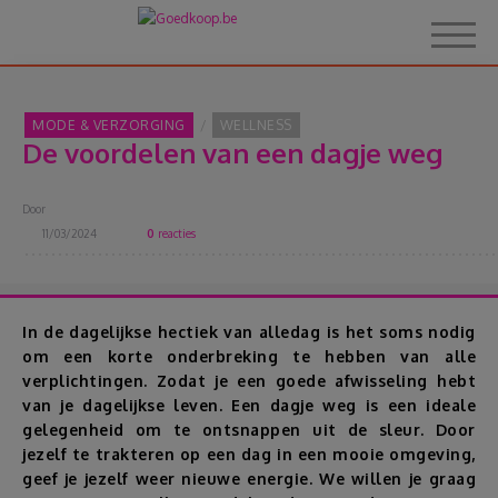
MODE & VERZORGING
WELLNESS
De voordelen van een dagje weg
Home
Door
Over Goedkoop.be
11/03/2024
0
reacties
Hoe het werkt
In de dagelijkse hectiek van alledag is het soms nodig
om een korte onderbreking te hebben van alle
Korting
verplichtingen. Zodat je een goede afwisseling hebt
van je dagelijkse leven. Een dagje weg is een ideale
Thema's
gelegenheid om te ontsnappen uit de sleur. Door
jezelf te trakteren op een dag in een mooie omgeving,
geef je jezelf weer nieuwe energie. We willen je graag
Reviews