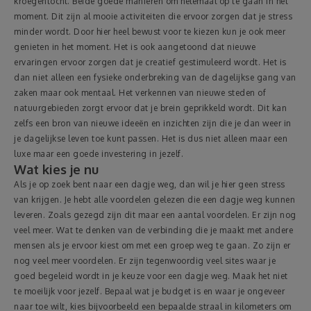
kroegentocht. Beide goede manieren om helemaal op te gaan in het
moment. Dit zijn al mooie activiteiten die ervoor zorgen dat je stress
minder wordt. Door hier heel bewust voor te kiezen kun je ook meer
genieten in het moment. Het is ook aangetoond dat nieuwe
ervaringen ervoor zorgen dat je creatief gestimuleerd wordt. Het is
dan niet alleen een fysieke onderbreking van de dagelijkse gang van
zaken maar ook mentaal. Het verkennen van nieuwe steden of
natuurgebieden zorgt ervoor dat je brein geprikkeld wordt. Dit kan
zelfs een bron van nieuwe ideeën en inzichten zijn die je dan weer in
je dagelijkse leven toe kunt passen. Het is dus niet alleen maar een
luxe maar een goede investering in jezelf.
Wat kies je nu
Als je op zoek bent naar een dagje weg, dan wil je hier geen stress
van krijgen. Je hebt alle voordelen gelezen die een dagje weg kunnen
leveren. Zoals gezegd zijn dit maar een aantal voordelen. Er zijn nog
veel meer. Wat te denken van de verbinding die je maakt met andere
mensen als je ervoor kiest om met een groep weg te gaan. Zo zijn er
nog veel meer voordelen. Er zijn tegenwoordig veel sites waar je
goed begeleid wordt in je keuze voor een dagje weg. Maak het niet
te moeilijk voor jezelf. Bepaal wat je budget is en waar je ongeveer
naar toe wilt, kies bijvoorbeeld een bepaalde straal in kilometers om