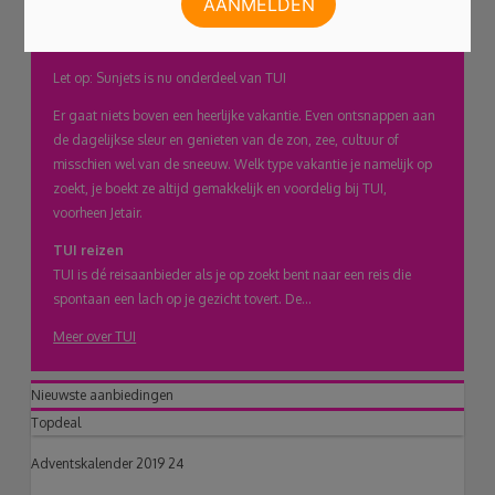
naar
Discover your smile!
klembord
Let op: Sunjets is nu onderdeel van TUI
Er gaat niets boven een heerlijke vakantie. Even ontsnappen aan
de dagelijkse sleur en genieten van de zon, zee, cultuur of
misschien wel van de sneeuw. Welk type vakantie je namelijk op
zoekt, je boekt ze altijd gemakkelijk en voordelig bij TUI,
voorheen Jetair.
TUI reizen
TUI is dé reisaanbieder als je op zoekt bent naar een reis die
spontaan een lach op je gezicht tovert. De...
Meer over TUI
Nieuwste aanbiedingen
Topdeal
Adventskalender 2019 24