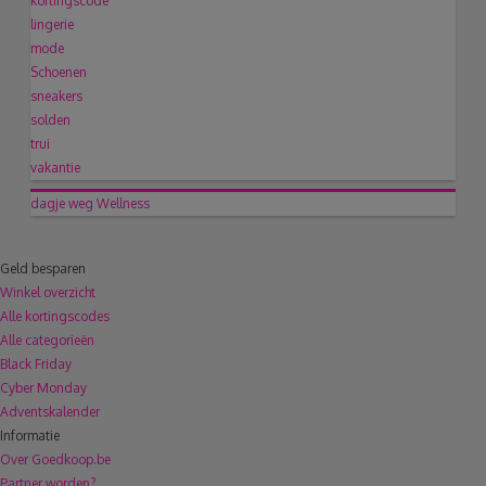
kortingscode
lingerie
mode
Schoenen
sneakers
solden
trui
vakantie
dagje weg
Wellness
Geld besparen
Winkel overzicht
Alle kortingscodes
Alle categorieën
Black Friday
Cyber Monday
Adventskalender
Informatie
Over Goedkoop.be
Partner worden?