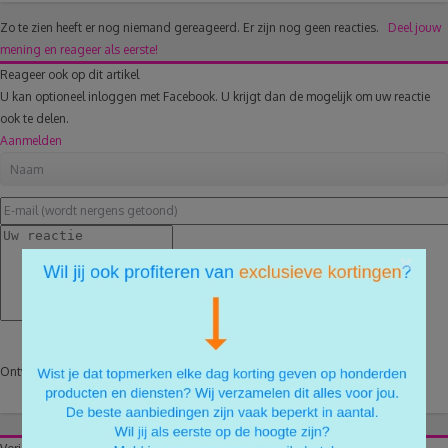
Zo te zien heeft er nog niemand gereageerd.
Er zijn nog geen reacties.
Deel jouw
mening en reageer als eerste!
Reageer ook op dit artikel
U kan optioneel inloggen met Facebook. U krijgt dan de mogelijk om uw reactie
ook te delen.
Aanmelden
×
Reactie plaatsen
Ontvang een e-mail na een reactie