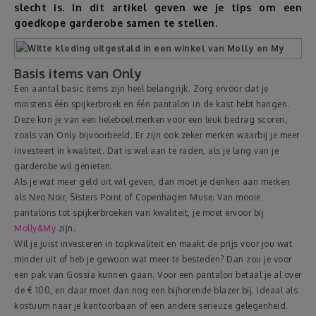
slecht is. In dit artikel geven we je tips om een
goedkope garderobe samen te stellen.
Reizen
Geldzaken
Basis items van Only
Een aantal basic items zijn heel belangrijk. Zorg ervoor dat je
minstens één spijkerbroek en één pantalon in de kast hebt hangen.
Thuis
Deze kun je van een heleboel merken voor een leuk bedrag scoren,
zoals van Only bijvoorbeeld. Er zijn ook zeker merken waarbij je meer
Elektronica
investeert in kwaliteit. Dat is wel aan te raden, als je lang van je
garderobe wil genieten.
Als je wat meer geld uit wil geven, dan moet je denken aan merken
Eten & Drinken
als Neo Noir, Sisters Point of Copenhagen Muse. Van mooie
pantalons tot spijkerbroeken van kwaliteit, je moet ervoor bij
Mode & Verzorging
Molly&My
zijn.
Wil je juist investeren in topkwaliteit en maakt de prijs voor jou wat
minder uit of heb je gewoon wat meer te besteden? Dan zou je voor
Korting
een pak van Gossia kunnen gaan. Voor een pantalon betaal je al over
de € 100, en daar moet dan nog een bijhorende blazer bij. Ideaal als
kostuum naar je kantoorbaan of een andere serieuze gelegenheid.