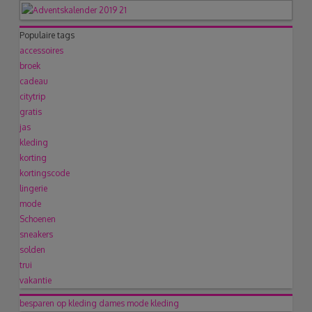
Populaire tags
accessoires
broek
cadeau
citytrip
gratis
jas
kleding
korting
kortingscode
lingerie
mode
Schoenen
sneakers
solden
trui
vakantie
besparen op kleding
dames mode
kleding