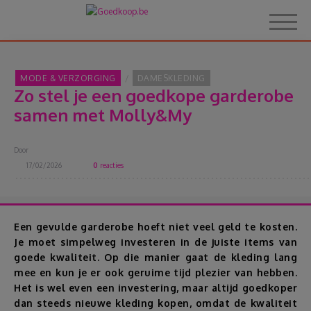
MODE & VERZORGING
DAMESKLEDING
Zo stel je een goedkope garderobe
Home
samen met Molly&My
Over Goedkoop.be
Door
17/02/2026
0
reacties
Hoe het werkt
Korting
Een gevulde garderobe hoeft niet veel geld te kosten.
Je moet simpelweg investeren in de juiste items van
goede kwaliteit. Op die manier gaat de kleding lang
Thema's
mee en kun je er ook geruime tijd plezier van hebben.
Het is wel even een investering, maar altijd goedkoper
Reviews
dan steeds nieuwe kleding kopen, omdat de kwaliteit