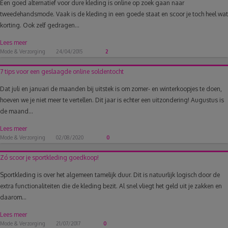
Een goed alternatief voor dure kleding is online op zoek gaan naar
tweedehandsmode. Vaak is de kleding in een goede staat en scoor je toch heel wat
korting. Ook zelf gedragen...
Lees meer
Mode & Verzorging
24/04/2015
2
7 tips voor een geslaagde online soldentocht
Dat juli en januari de maanden bij uitstek is om zomer- en winterkoopjes te doen,
hoeven we je niet meer te vertellen. Dit jaar is echter een uitzondering! Augustus is
de maand...
Lees meer
Mode & Verzorging
02/08/2020
0
Zó scoor je sportkleding goedkoop!
Sportkleding is over het algemeen tamelijk duur. Dit is natuurlijk logisch door de
extra functionaliteiten die de kleding bezit. Al snel vliegt het geld uit je zakken en
daarom...
Lees meer
Mode & Verzorging
21/07/2017
0