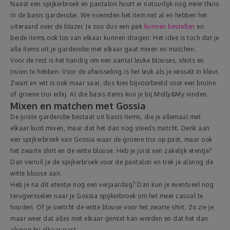
Naast een spijkerbroek en pantalon hoort er natuurlijk nog meer thuis
in de basis garderobe. We noemden het item net al en hebben het
uiteraard over de blazer. Je zou dus een pak
kunnen bestellen
en
beide items ook los van elkaar kunnen dragen. Het idee is toch dat je
alle items uit je garderobe met elkaar gaat mixen en matchen.
Voor de rest is het handig om een aantal leuke blouses, shirts en
truien te hebben. Voor de afwisseling is het leuk als je wisselt in kleur.
Zwart en wit is ook maar saai, dus kies bijvoorbeeld voor een bruine
of groene trui erbij. Al die basis items kun je bij Molly&My vinden.
Mixen en matchen met Gossia
De juiste garderobe bestaat uit basis items, die je allemaal met
elkaar kunt mixen, maar dat het dan nog steeds matcht. Denk aan
een spijkerbroek van Gossia waar de groene trui op past, maar ook
het zwarte shirt en de witte blouse. Heb je juist een zakelijk etentje?
Dan verruil je de spijkerbroek voor de pantalon en trek je alsnog de
witte blouse aan.
Heb je na dit etentje nog een verjaardag? Dan kun je eventueel nog
terugwisselen naar je Gossia spijkerbroek om het meer casual te
houden. Of je switcht de witte blouse voor het zwarte shirt. Zo zie je
maar weer dat alles met elkaar gemixt kan worden en dat het dan
alsnog bij elkaar past.