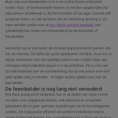
Maar ook voor handwerken is er in de Ladies Room voldoende
ruimte. Naai- of breimaterialen kunnen zo worden opgeborgen dat
alles binnen handbereik is. Bij het knutselen of uw eigen doe-het-zelf
projecten moet u er ook op letten dat de verlichting gunstig is. De
ogen worden sneller moe op
een slecht verlichte werkplek
, wat
gemakkelijk kan leiden tot vermoeidheid bij het knutselen of
handwerken.
Natuurlijk zijn er ook onder de vrouwen gepassioneerde gamers die,
net als mannen, het liefst een grote speelkamer inrichten. Daar kun je
elkaar ontmoeten voor een spelletje poker in een vrolijke sfeer, wat
overigens altijd volkomen legaal is in de privésfeer. Als je niet veel
tijd wilt besteden aan de voorbereiding, kun je ook online voor echt
geld spelen met je vrienden - of tegen andere spelers van over de
hele wereld.
De feestkelder is nog lang niet verouderd
Wie thuis graag privé vergadert, kan in de kelder een eigen ruimte
inrichten voor uitgebreide feesten. Het plafond kan zo worden
geïsoleerd dat er geen geluiden doordringen tot de bovenliggende
ruimtes. Dit is bijzonder effectief om andere familieleden niet te
storen tijdens het feesten. Een aantrekkelijke bar is bijna een must in