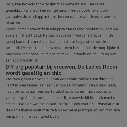
bent, kan het volgende doelpunt al gemaakt zijn. Het is veel
gemakkelijker om online een gerenommeerde bookmaker voor
voetbalweddenschappen te zoeken en daar je weddenschappen te
plaatsen.
Vooral combinatieweddenschappen zijn razend populair bij ervaren
spelers met echt geld. Net als bij systeemweddenschappen in de
loterij kan met een relatief kleine inzet een hoge winst worden
behaald. De meeste online wedkantoren bieden ook de mogelijkheid
om coole casinospellen te spelen terwijl je wacht op de uitslag van
een sportwedstrijd.
DIY erg populair bij vrouwen: De Ladies Room
wordt gezellig en chic
Vrouwen geven de voorkeur aan een comfortabelere inrichting en
hechten veel belang aan een verfijnde uitstraling. Wie graag leest,
heeft behoefte aan een comfortabel onderkomen met voldoende
verlichting. Als de boeken in een zelfgebouwde bibliotheek mooi op
een rij langs de wanden staan, zorgt dit ook voor geluidsisolatie. In
de dameskamer voelt men zich nu eenmaal prettiger en kan men zich
ontspannen met een goed boek.