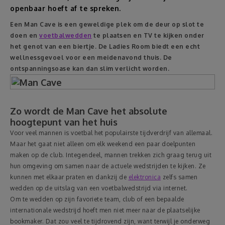
openbaar hoeft af te spreken.
Reizen
Een Man Cave is een geweldige plek om de deur op slot te
doen en
voetbalwedden
te plaatsen en TV te kijken onder
Geldzaken
het genot van een biertje. De Ladies Room biedt een echt
wellnessgevoel voor een meidenavond thuis. De
ontspanningsoase kan dan slim verlicht worden.
Thuis
Elektronica
Zo wordt de Man Cave het absolute
hoogtepunt van het huis
Eten & Drinken
Voor veel mannen is voetbal het populairste tijdverdrijf van allemaal.
Maar het gaat niet alleen om elk weekend een paar doelpunten
maken op de club. Integendeel, mannen trekken zich graag terug uit
Mode & Verzorging
hun omgeving om samen naar de actuele wedstrijden te kijken. Ze
kunnen met elkaar praten en dankzij de
elektronica
zelfs samen
Korting
wedden op de uitslag van een voetbalwedstrijd via internet.
Om te wedden op zijn favoriete team, club of een bepaalde
internationale wedstrijd hoeft men niet meer naar de plaatselijke
bookmaker. Dat zou veel te tijdrovend zijn, want terwijl je onderweg