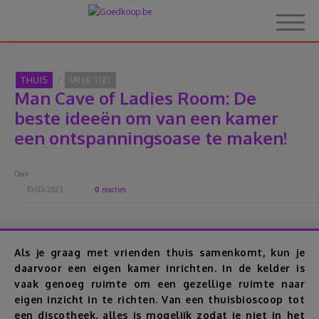
THUIS
VRIJE TIJD
Man Cave of Ladies Room: De
Home
beste ideeën om van een kamer
een ontspanningsoase te maken!
Over Goedkoop.be
Door
Hoe het werkt
10/03/2023
0
reacties
Korting
Als je graag met vrienden thuis samenkomt, kun je
Thema's
daarvoor een eigen kamer inrichten. In de kelder is
vaak genoeg ruimte om een gezellige ruimte naar
eigen inzicht in te richten. Van een thuisbioscoop tot
Reviews
een discotheek, alles is mogelijk zodat je niet in het