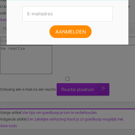
U kan optioneel inloggen met Facebook. U krijgt dan de mogelijk om uw reactie
ook te delen.
Aanmelden
Reactie plaatsen
Ontvang een e-mail na een reactie
Vorige artikel
Vier tips om goedkoop je tuin te onderhouden
Volgende artikel
Een zakelijke verhuizing houd je zo goedkoop mogelijk met
deze tools