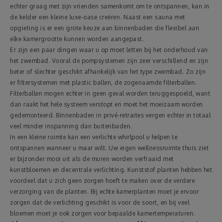
echter graag met zijn vrienden samenkomt om te ontspannen, kan in
de kelder een kleine luxe-oase creëren. Naast een sauna met
opgieting is er een grote keuze aan binnenbaden die flexibel aan
elke kamergrootte kunnen worden aangepast.
Er zijn een paar dingen waar u op moet letten bij het onderhoud van
het zwembad. Vooral de pompsystemen zijn zeer verschillend en zijn
beter of slechter geschikt afhankelijk van het type zwembad. Zo zijn
er filtersystemen met plastic ballen, de zogenaamde filterballen.
Filterballen mogen echter in geen geval worden teruggespoeld, want
dan raakt het hele systeem verstopt en moet het moeizaam worden
gedemonteerd. Binnenbaden in privé-retraites vergen echter in totaal
veel minder inspanning dan buitenbaden.
In een kleine ruimte kan een verlichte whirlpool u helpen te
ontspannen wanneer u maar wilt. Uw eigen wellnessruimte thuis ziet
er bijzonder mooi uit als de muren worden verfraaid met
kunstbloemen en decentrale verlichting. Kunststof planten hebben het
voordeel dat u zich geen zorgen hoeft te maken over de verdere
verzorging van de planten. Bij echte kamerplanten moet je ervoor
zorgen dat de verlichting geschikt is voor de soort, en bij veel
bloemen moet je ook zorgen voor bepaalde kamertemperaturen.