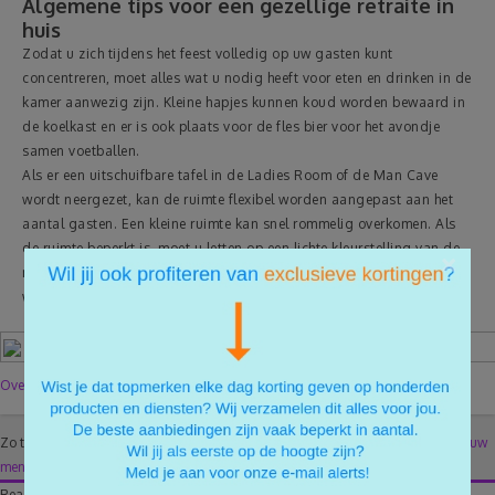
Algemene tips voor een gezellige retraite in
huis
Zodat u zich tijdens het feest volledig op uw gasten kunt
concentreren, moet alles wat u nodig heeft voor eten en drinken in de
kamer aanwezig zijn. Kleine hapjes kunnen koud worden bewaard in
de koelkast en er is ook plaats voor de fles bier voor het avondje
samen voetballen.
Als er een uitschuifbare tafel in de Ladies Room of de Man Cave
wordt neergezet, kan de ruimte flexibel worden aangepast aan het
aantal gasten. Een kleine ruimte kan snel rommelig overkomen. Als
de ruimte beperkt is, moet u letten op een lichte kleurstelling van de
×
muren en bij de keuze van het interieur. Spiegels aan de muur kunnen
worden gebruikt om een kamer optisch groter te doen lijken.
Over de auteur
Zo te zien heeft er nog niemand gereageerd.
Er zijn nog geen reacties.
Deel jouw
mening en reageer als eerste!
Reageer ook op dit artikel