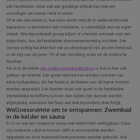
een feestkelder, maar ook een gezellige zithoek kan mensen
uitnodigen om samen feest te vieren.
Of er een dansvloer is, hoe deze wordt verlicht en welke technische
apparatuur u permanent wilt installeren, is uiteindelijk aan uw eigen
smaak. Wie bijvoorbeeld graag biljart of vrienden ontmoet voor een
potje darts, kan de feestkelder dienovereenkomstig inrichten. Een
lounge-achtig karakter kan net zo uitnodigend zijn als een feestzaal
in de stijl van de jaren '70 of een inrichting zoals uit de Arabische
Nachten.
Als er in de kelder
een snelle internetverbinding
is, kun je hier ook
gokken op internet. Een grote televisie kan worden voorzien van
extra luidsprekers, die het beste in de hoeken van de kamer kunnen
worden opgesteld. Een beamer staat ook goed in de feestkelder.
Vermakelijke kunstfilms kunnen dan tijdens het dansen worden
afgespeeld, waardoor het feest een heel bijzondere sfeer krijgt.
Wellnessruimte om te ontspannen: Zwembad
in de kelder en sauna
Er is nu ook een compacte sauna met elektriciteit verkrijgbaar. Deze
vrij compacte cabines kunnen zelfs in woonruimtes worden
opgesteld en door maximaal twee personen worden gebruikt. Wie