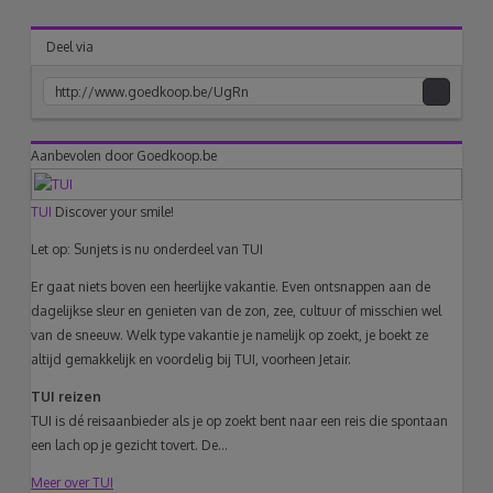
Deel via
acebook
Twitter
Pinterest
Google+
Aanbevolen door Goedkoop.be
link
TUI
Discover your smile!
naar
Let op: Sunjets is nu onderdeel van TUI
klembord
Er gaat niets boven een heerlijke vakantie. Even ontsnappen aan de
dagelijkse sleur en genieten van de zon, zee, cultuur of misschien wel
van de sneeuw. Welk type vakantie je namelijk op zoekt, je boekt ze
altijd gemakkelijk en voordelig bij TUI, voorheen Jetair.
TUI reizen
TUI is dé reisaanbieder als je op zoekt bent naar een reis die spontaan
een lach op je gezicht tovert. De...
Meer over TUI