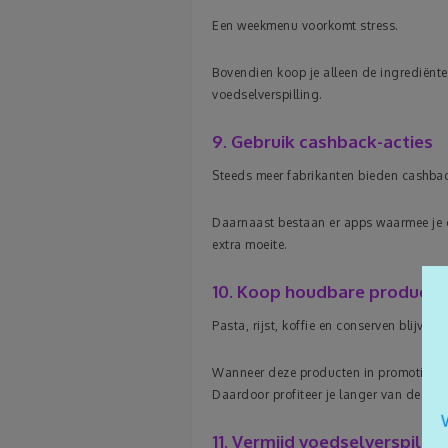
Een weekmenu voorkomt stress.
Bovendien koop je alleen de ingrediënte
voedselverspilling.
9. Gebruik cashback-acties
Steeds meer fabrikanten bieden cashba
Daarnaast bestaan er apps waarmee je g
extra moeite.
10. Koop houdbare producte
Pasta, rijst, koffie en conserven blijven
Wanneer deze producten in promotie staa
Daardoor profiteer je langer van de lager
11. Vermijd voedselverspillin