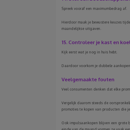
Spreek vooraf een maximumbedrag af.
Hierdoor maak je bewustere keuzes tijden
maandelijkse uitgaven.
15. Controleer je kast en koe
Kijk eerst wat je nog in huis hebt.
Daardoor voorkom je dubbele aankopen. 
Veelgemaakte fouten
Veel consumenten denken dat elke promot
Vergelijk daarom steeds de oorspronkeli
promoties te kopen van producten die je
Ook impulsaankopen blijven een grote bo
einde van de maand vormen ze vaak een