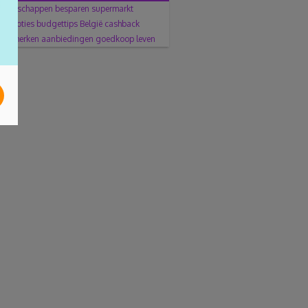
boodschappen
besparen
supermarkt
promoties
budgettips
België
cashback
huismerken
aanbiedingen
goedkoop leven