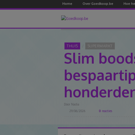
Home
Over Goedkoop.be
Hoe he
THUIS
SUPERMARKT
Slim bood
bespaartip
honderden 
Door
Nadia
29/06/2026
0
reacties