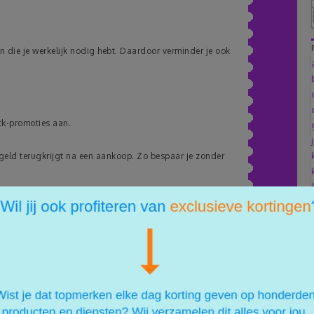
n die je werkelijk nodig hebt. Daardoor verminder je ook
ck-promoties aan.
eld terugkrijgt na een aankoop. Zo bespaar je zonder
n in voorraad
 lang goed.
n, is het slim om een kleine voorraad aan te leggen.
e prijs.
g