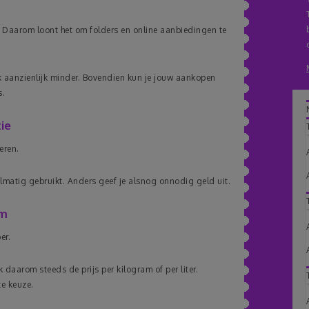
. Daarom loont het om folders en online aanbiedingen te
k aanzienlijk minder. Bovendien kun je jouw aankopen
s.
ie
eren.
elmatig gebruikt. Anders geef je alsnog onnodig geld uit.
am
er.
jk daarom steeds de prijs per kilogram of per liter.
te keuze.