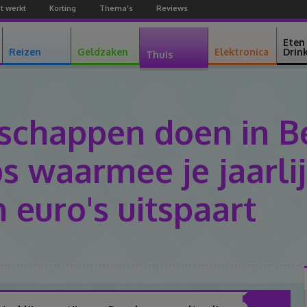
t werkt
Korting
Thema's
Reviews
Facebook
Youtube
Google+
Eten
Reizen
Geldzaken
Elektronica
Drin
Thuis
schappen doen in Be
s waarmee je jaarli
euro's uitspaart
Facebook
Twitter
Pinterest
Google+