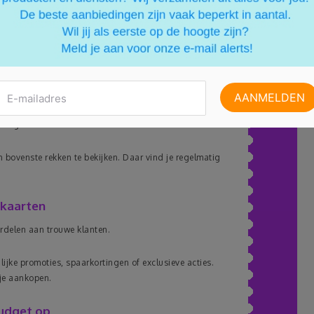
ade of pastagerecht. Bovendien bespaar je op je
e schappen
hoogte.
bovenste rekken te bekijken. Daar vind je regelmatig
nkaarten
rdelen aan trouwe klanten.
ijke promoties, spaarkortingen of exclusieve acties.
 je aankopen.
udget op