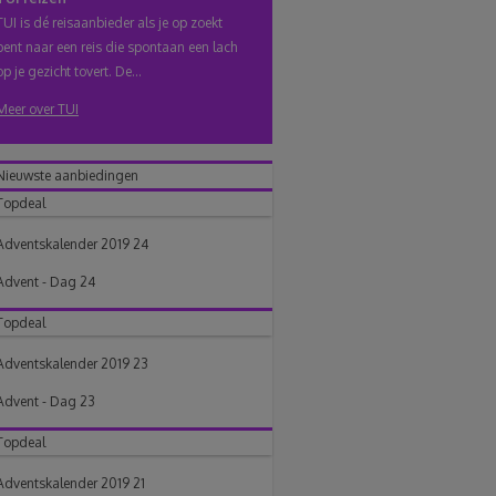
TUI is dé reisaanbieder als je op zoekt
bent naar een reis die spontaan een lach
op je gezicht tovert. De...
Meer over TUI
Nieuwste aanbiedingen
Topdeal
Adventskalender 2019 24
Advent - Dag 24
Topdeal
Adventskalender 2019 23
Advent - Dag 23
Topdeal
Adventskalender 2019 21