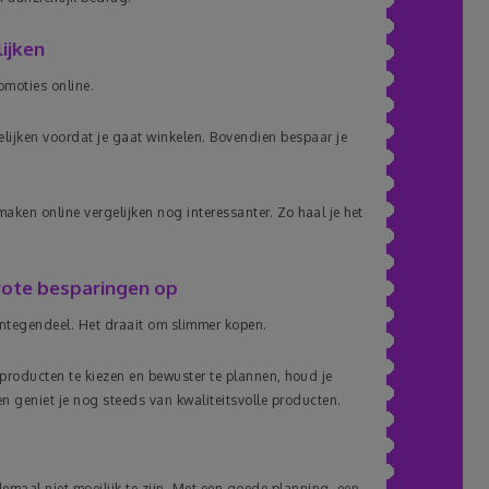
ijken
moties online.
lijken voordat je gaat winkelen. Bovendien bespaar je
ken online vergelijken nog interessanter. Zo haal je het
rote besparingen op
Integendeel. Het draait om slimmer kopen.
producten te kiezen en bewuster te plannen, houd je
n geniet je nog steeds van kwaliteitsvolle producten.
aal niet moeilijk te zijn. Met een goede planning, een