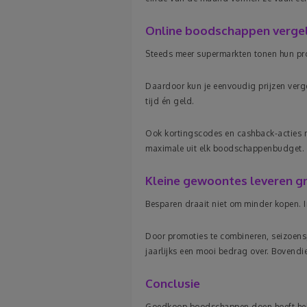
Online boodschappen vergel
Steeds meer supermarkten tonen hun pro
Daardoor kun je eenvoudig prijzen verge
tijd én geld.
Ook kortingscodes en cashback-acties ma
maximale uit elk boodschappenbudget.
Kleine gewoontes leveren g
Besparen draait niet om minder kopen. 
Door promoties te combineren, seizoens
jaarlijks een mooi bedrag over. Bovendie
Conclusie
Goedkoop boodschappen doen hoeft helem