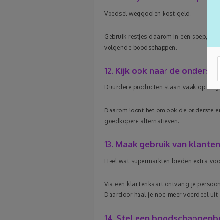
Voedsel weggooien kost geld.
Gebruik restjes daarom in een soep, sal
volgende boodschappen.
12. Kijk ook naar de onderst
Duurdere producten staan vaak op oog
Daarom loont het om ook de onderste en 
goedkopere alternatieven.
13. Maak gebruik van klante
Heel wat supermarkten bieden extra voo
Via een klantenkaart ontvang je persoonl
Daardoor haal je nog meer voordeel uit
14. Stel een boodschappenb