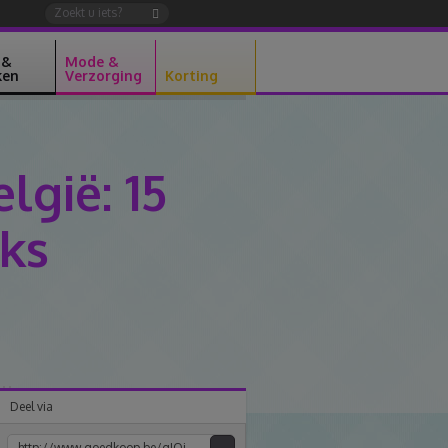
 &
Mode &
ken
Verzorging
Korting
lgië: 15
jks
Deel via