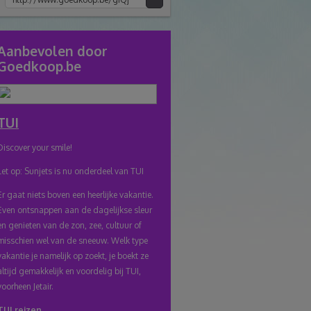
Kopiee
e
link
Aanbevolen door
Goedkoop.be
naar
klembord
TUI
Discover your smile!
Let op: Sunjets is nu onderdeel van TUI
Er gaat niets boven een heerlijke vakantie.
Even ontsnappen aan de dagelijkse sleur
en genieten van de zon, zee, cultuur of
misschien wel van de sneeuw. Welk type
vakantie je namelijk op zoekt, je boekt ze
altijd gemakkelijk en voordelig bij TUI,
voorheen Jetair.
TUI reizen