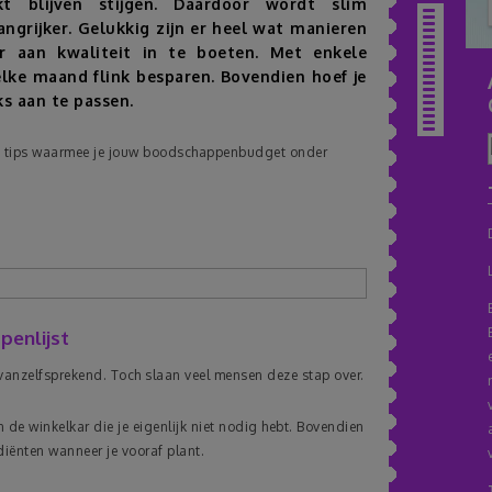
t blijven stijgen. Daardoor wordt slim
grijker. Gelukkig zijn er heel wat manieren
Inhoudsopgav
 aan kwaliteit in te boeten. Met enkele
lke maand flink besparen. Bovendien hoef je
ks aan te passen.
ische tips waarmee je jouw boodschappenbudget onder
penlijst
 vanzelfsprekend. Toch slaan veel mensen deze stap over.
de winkelkar die je eigenlijk niet nodig hebt. Bovendien
diënten wanneer je vooraf plant.