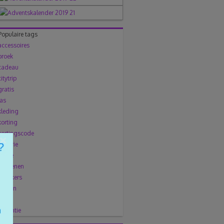
Populaire tags
accessoires
broek
cadeau
citytrip
gratis
jas
kleding
korting
kortingscode
×
lingerie
mode
Schoenen
sneakers
solden
trui
vakantie