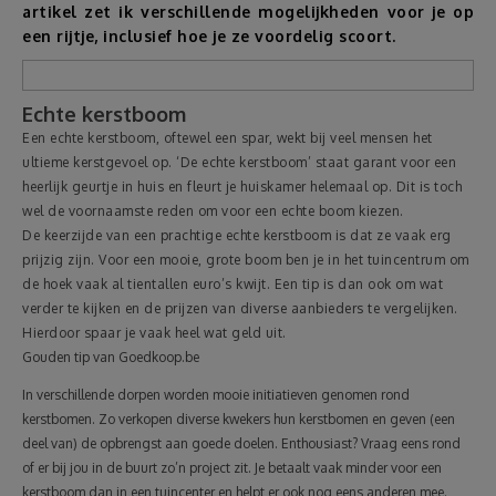
artikel zet ik verschillende mogelijkheden voor je op
een rijtje, inclusief hoe je ze voordelig scoort.
Reizen
Geldzaken
Echte kerstboom
Een echte kerstboom, oftewel een spar, wekt bij veel mensen het
ultieme kerstgevoel op. ‘De echte kerstboom’ staat garant voor een
Thuis
heerlijk geurtje in huis en fleurt je huiskamer helemaal op. Dit is toch
wel de voornaamste reden om voor een echte boom kiezen.
Elektronica
De keerzijde van een prachtige echte kerstboom is dat ze vaak erg
prijzig zijn. Voor een mooie, grote boom ben je in het tuincentrum om
de hoek vaak al tientallen euro’s kwijt. Een tip is dan ook om wat
Eten & Drinken
verder te kijken en de prijzen van diverse aanbieders te vergelijken.
Hierdoor spaar je vaak heel wat geld uit.
Mode & Verzorging
Gouden tip van Goedkoop.be
In verschillende dorpen worden mooie initiatieven genomen rond
Korting
kerstbomen. Zo verkopen diverse kwekers hun kerstbomen en geven (een
deel van) de opbrengst aan goede doelen. Enthousiast? Vraag eens rond
of er bij jou in de buurt zo’n project zit. Je betaalt vaak minder voor een
kerstboom dan in een tuincenter en helpt er ook nog eens anderen mee.