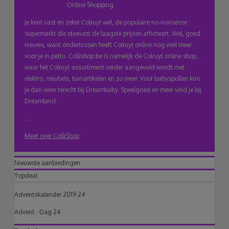
Online Shopping
klembord
Je kent vast en zeker Colruyt wel, de populaire no-nonsense
supermarkt die steevast de laagste prijzen afficheert. Wel, goed
nieuws, want ondertussen heeft Colruyt online nog veel meer
voor je in petto. Collishop.be is namelijk de Colruyt online shop,
waar het Colruyt-assortiment verder aangevuld wordt met
elektro, meubels, tuinartikelen en zo meer. Voor babyspullen kun
je dan weer terecht bij Dreambaby. Speelgoed en meer vind je bij
Dreamland.
...
Meer over ColliShop
Nieuwste aanbiedingen
Topdeal
Adventskalender 2019 24
Advent - Dag 24