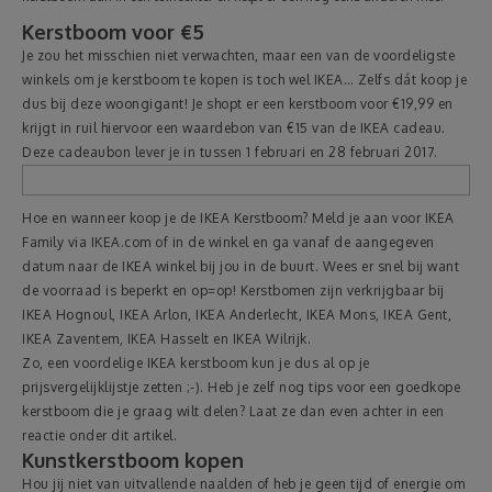
Kerstboom voor €5
Je zou het misschien niet verwachten, maar een van de voordeligste
winkels om je kerstboom te kopen is toch wel IKEA… Zelfs dát koop je
dus bij deze woongigant! Je shopt er een kerstboom voor €19,99 en
krijgt in ruil hiervoor een waardebon van €15 van de IKEA cadeau.
Deze cadeaubon lever je in tussen 1 februari en 28 februari 2017.
Hoe en wanneer koop je de IKEA Kerstboom? Meld je aan voor IKEA
Family via IKEA.com of in de winkel en ga vanaf de aangegeven
datum naar de IKEA winkel bij jou in de buurt. Wees er snel bij want
de voorraad is beperkt en op=op! Kerstbomen zijn verkrijgbaar bij
IKEA Hognoul, IKEA Arlon, IKEA Anderlecht, IKEA Mons, IKEA Gent,
IKEA Zaventem, IKEA Hasselt en IKEA Wilrijk.
Zo, een voordelige IKEA kerstboom kun je dus al op je
prijsvergelijklijstje zetten ;-). Heb je zelf nog tips voor een goedkope
kerstboom die je graag wilt delen? Laat ze dan even achter in een
reactie onder dit artikel.
Kunstkerstboom kopen
Hou jij niet van uitvallende naalden of heb je geen tijd of energie om