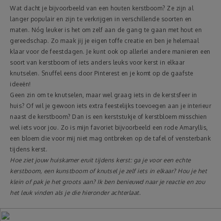
Wat dacht je bijvoorbeeld van een houten kerstboom? Ze zijn al
langer populair en zijn te verkrijgen in verschillende soorten en
maten. Nóg leuker is het om zelf aan de gang te gaan met hout en
gereedschap. Zo maak jij je eigen toffe creatie en ben je helemaal
klaar voor de feestdagen. Je kunt ook op allerlei andere manieren een
soort van kerstboom of iets anders leuks voor kerst in elkaar
knutselen. Snuffel eens door Pinterest en je komt op de gaafste
ideeën!
Geen zin om te knutselen, maar wel graag iets in de kerstsfeer in
huis? Of wil je gewoon iets extra feestelijks toevoegen aan je interieur
naast de kerstboom? Dan is een kerststukje of kerstbloem misschien
wel iets voor jou. Zo is mijn favoriet bijvoorbeeld een rode Amaryllis,
een bloem die voor mij niet mag ontbreken op de tafel of vensterbank
tijdens kerst.
Hoe ziet jouw huiskamer eruit tijdens kerst: ga je voor een echte
kerstboom, een kunstboom of knutsel je zelf iets in elkaar? Hou je het
klein of pak je het groots aan? Ik ben benieuwd naar je reactie en zou
het leuk vinden als je die hieronder achterlaat.