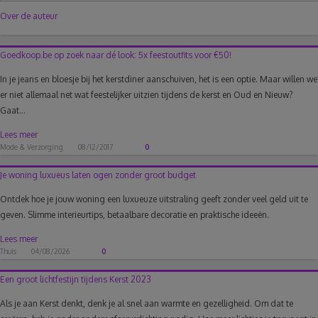
Over de auteur
Goedkoop.be op zoek naar dé look: 5x feestoutfits voor €50!
In je jeans en bloesje bij het kerstdiner aanschuiven, het is een optie. Maar willen we
er niet allemaal net wat feestelijker uitzien tijdens de kerst en Oud en Nieuw?
Gaat...
Lees meer
Mode & Verzorging
08/12/2017
0
Je woning luxueus laten ogen zonder groot budget
Ontdek hoe je jouw woning een luxueuze uitstraling geeft zonder veel geld uit te
geven. Slimme interieurtips, betaalbare decoratie en praktische ideeën.
Lees meer
Thuis
04/08/2026
0
Een groot lichtfestijn tijdens Kerst 2023
Als je aan Kerst denkt, denk je al snel aan warmte en gezelligheid. Om dat te