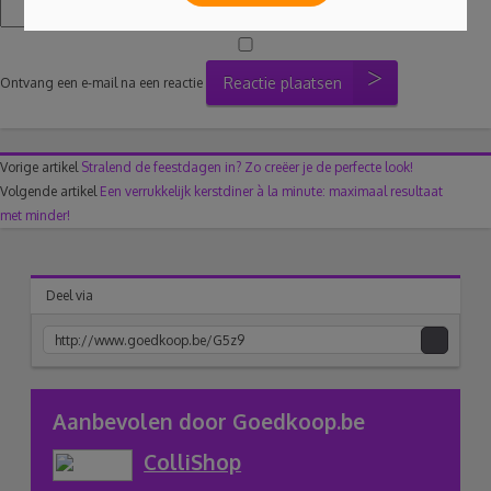
Reactie plaatsen
Ontvang een e-mail na een reactie
Vorige artikel
Stralend de feestdagen in? Zo creëer je de perfecte look!
Volgende artikel
Een verrukkelijk kerstdiner à la minute: maximaal resultaat
met minder!
Deel via
acebook
Twitter
Pinterest
Google+
link
Aanbevolen door Goedkoop.be
ColliShop
naar