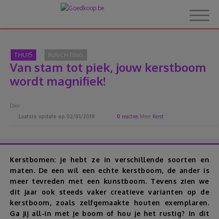
THUIS
INRICHTING
Van stam tot piek, jouw kerstboom
Home
wordt magnifiek!
Over Goedkoop.be
Door
Laatste update op
02/01/2019
0
reacties
Meer
Kerst
Hoe het werkt
Korting
Kerstbomen: je hebt ze in verschillende soorten en
maten. De een wil een echte kerstboom, de ander is
meer tevreden met een kunstboom. Tevens zien we
Thema's
dit jaar ook steeds vaker creatieve varianten op de
kerstboom, zoals zelfgemaakte houten exemplaren.
Reviews
Ga jij all-in met je boom of hou je het rustig? In dit