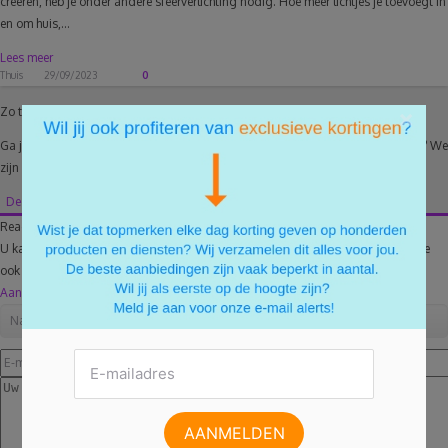
creëren, heb je onder andere sfeerverlichting nodig. Hoe meer lichtjes je toevoegt in
en om huis,...
Lees meer
Thuis
29/09/2023
0
Zo te zien heeft er nog niemand gereageerd.
×
Ga jij voor een echte kerstboom, een kunstboom of een zelfgemaakt exemplaar? We
zijn benieuwd!
Deel jouw mening en reageer als eerste!
Reageer ook op dit artikel
U kan optioneel inloggen met Facebook. U krijgt dan de mogelijk om uw reactie
ook te delen.
Aanmelden