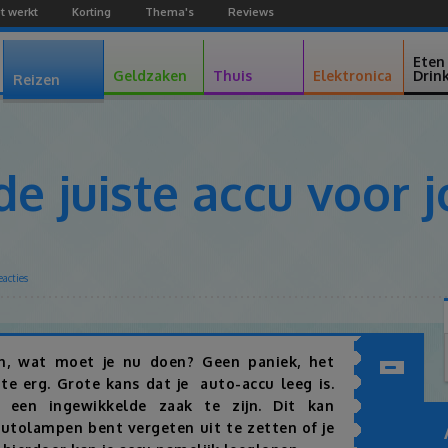
t werkt
Korting
Thema's
Reviews
Facebook
Youtube
Google+
Eten
Geldzaken
Thuis
Elektronica
Drin
Reizen
 de juiste accu voor
eacties
Facebook
Twitter
Pinterest
Google+
en, wat moet je nu doen? Geen paniek, het
 te erg. Grote kans dat je auto-accu leeg is.
Inhoudsopgav
d een ingewikkelde zaak te zijn. Dit kan
 autolampen bent vergeten uit te zetten of je