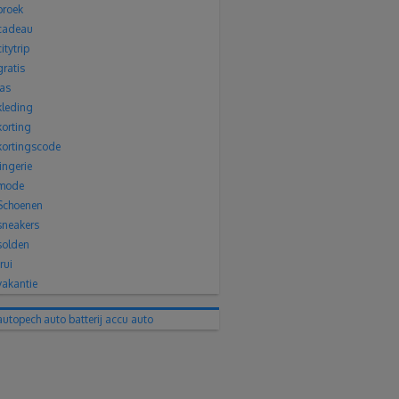
broek
cadeau
citytrip
gratis
jas
kleding
korting
kortingscode
lingerie
mode
Schoenen
sneakers
solden
trui
vakantie
autopech
auto batterij
accu auto