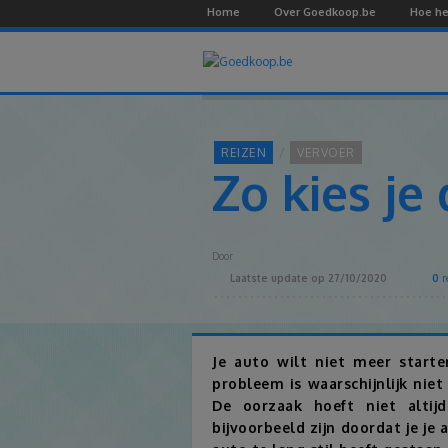
Home
Over Goedkoop.be
Hoe he
REIZEN
VERVOER
Zo kies je
Door
Laatste update op
27/10/2020
0
r
Je auto wilt niet meer start
probleem is waarschijnlijk niet
De oorzaak hoeft niet altij
bijvoorbeeld zijn doordat je je