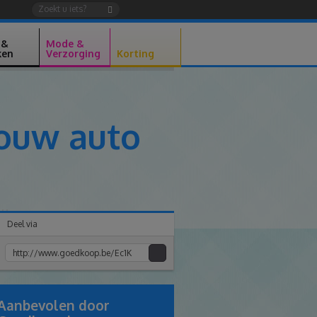
 &
Mode &
ken
Verzorging
Korting
 jouw auto
Deel via
Kopiee
e
link
Aanbevolen door