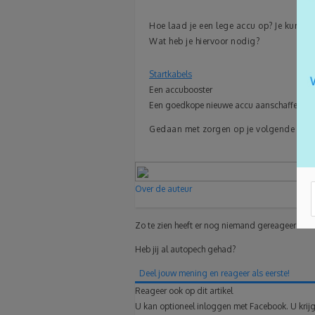
Hoe laad je een lege accu op? Je kunt o
Wat heb je hiervoor nodig?
Startkabels
Een accubooster
Een goedkope nieuwe accu aanschaffen
Gedaan met zorgen op je volgende road
Over de auteur
Zo te zien heeft er nog niemand gereageerd.
Heb jij al autopech gehad?
Deel jouw mening en reageer als eerste!
Reageer ook op dit artikel
U kan optioneel inloggen met Facebook. U krijg