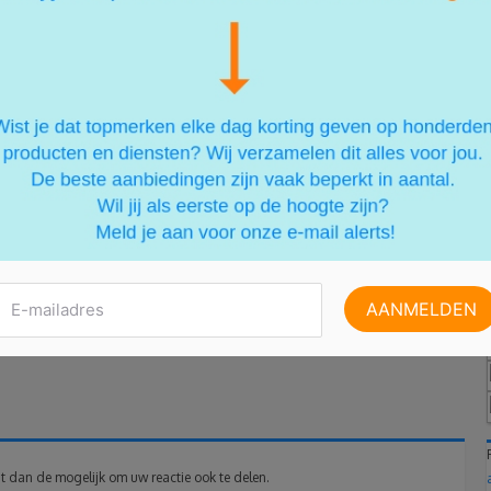
p twee verschillende manieren een accu weer opladen.
trip!
t dan de mogelijk om uw reactie ook te delen.