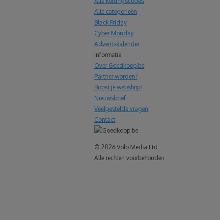
Alle kortingscodes
Alle categorieën
Black Friday
Cyber Monday
Adventskalender
Informatie
Over Goedkoop.be
Partner worden?
Boost je webshop!
Nieuwsbrief
Veelgestelde vragen
Contact
© 2026 Volo Media Ltd
Alle rechten voorbehouden
le+