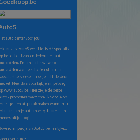
Goedkoop.be
naar
klembord
Auto5
Het auto center voor jou!
Je kent vast Auto5 wel? Het is dé specialist
op het gebied van onderhoud en auto-
onderdelen. En om je nieuwe auto-
onderdelen aan te schaffen of om een
specialist te spreken, hoef je echt de deur
niet uit. Nee, daarvoor kijk je simpelweg
op www.auto5.be. Hier zie je de beste
Auto5 promoties overzichtelijk voor je op
een rijtje. Een afspraak maken wanneer er
echt iets aan je auto moet gebeuren kan
immers altijd nog!
Bovendien pak je via Auto5.be heerlijke...
Meer over Auto5