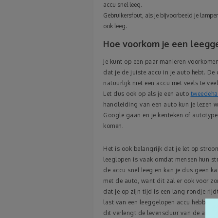
accu snel leeg.
Gebruikersfout, als je bijvoorbeeld je lampe
ook leeg.
Hoe voorkom je een leegg
Je kunt op een paar manieren voorkomen d
dat je de juiste accu in je auto hebt. De
natuurlijk niet een accu met veels te vee
Let dus ook op als je een auto
tweedeha
handleiding van een auto kun je lezen w
Google gaan en je kenteken of autotype i
komen.
Het is ook belangrijk dat je let op str
leeglopen is vaak omdat mensen hun str
de accu snel leeg en kan je dus geen kan
met de auto, want dit zal er ook voor zor
dat je op zijn tijd is een lang rondje r
last van een leeggelopen accu hebben. Oo
dit verlengt de levensduur van de auto 