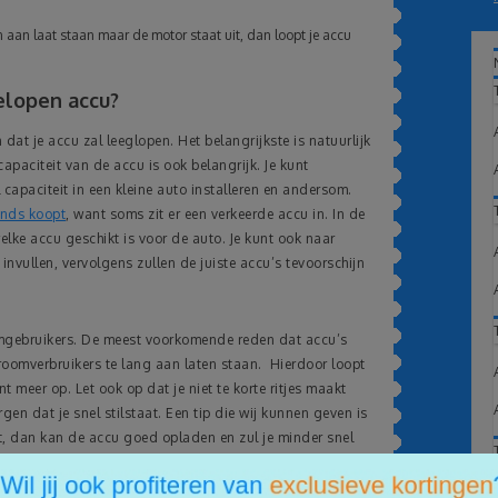
n aan laat staan maar de motor staat uit, dan loopt je accu
elopen accu?
at je accu zal leeglopen. Het belangrijkste is natuurlijk
 capaciteit van de accu is ook belangrijk. Je kunt
l capaciteit in een kleine auto installeren en andersom.
nds koopt
, want soms zit er een verkeerde accu in. In de
elke accu geschikt is voor de auto. Je kunt ook naar
nvullen, vervolgens zullen de juiste accu’s tevoorschijn
oomgebruikers. De meest voorkomende reden dat accu’s
oomverbruikers te lang aan laten staan. Hierdoor loopt
t meer op. Let ook op dat je niet te korte ritjes maakt
gen dat je snel stilstaat. Een tip die wij kunnen geven is
ijdt, dan kan de accu goed opladen en zul je minder snel
k zorgt dit ervoor dat het vocht uit de olie kwijt raakt,
ook weer.