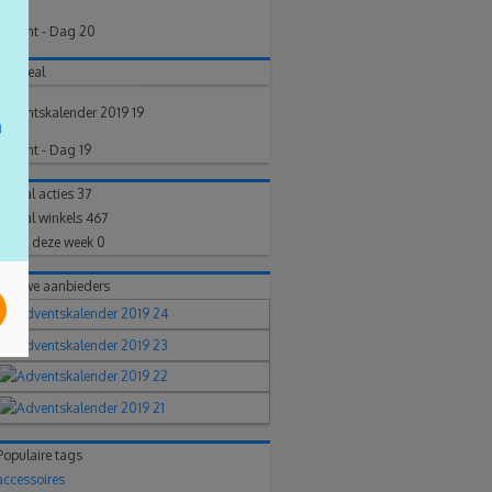
Advent - Dag 20
Topdeal
Adventskalender 2019 19
Advent - Dag 19
Aantal acties
37
Aantal winkels
467
Posts deze week
0
Nieuwe aanbieders
Populaire tags
accessoires