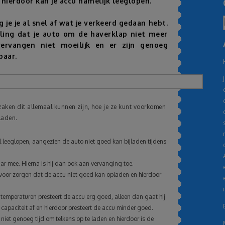
 hierdoor kan je accu namelijk leeglopen.
g je je al snel af wat je verkeerd gedaan hebt.
eling dat je auto om de haverklap niet meer
vervangen niet moeilijk en er zijn genoeg
baar.
orzaken dit allemaal kunnen zijn, hoe je ze kunt voorkomen
laden.
el leeglopen, aangezien de auto niet goed kan bijladen tijdens
aar mee. Hierna is hij dan ook aan vervanging toe.
rvoor zorgen dat de accu niet goed kan opladen en hierdoor
e temperaturen presteert de accu erg goed, alleen dan gaat hij
 capaciteit af en hierdoor presteert de accu minder goed.
o niet genoeg tijd om telkens op te laden en hierdoor is de