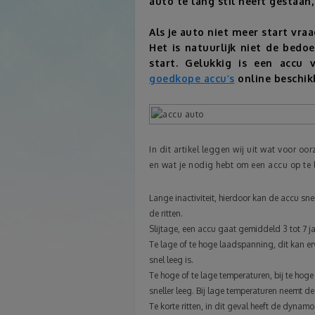
auto te lang stil heeft gestaan,
Als je auto niet meer start vraa
Het is natuurlijk niet de bedo
start. Gelukkig is een accu 
goedkope accu’s
online beschik
In dit artikel leggen wij uit wat voor o
en wat je nodig hebt om een accu op te 
Lange inactiviteit, hierdoor kan de accu sn
de ritten.
Slijtage, een accu gaat gemiddeld 3 tot 7 j
Te lage of te hoge laadspanning, dit kan e
snel leeg is.
Te hoge of te lage temperaturen, bij te hog
sneller leeg. Bij lage temperaturen neemt de
Te korte ritten, in dit geval heeft de dynam