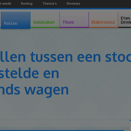
t werkt
Korting
Thema's
Reviews
Facebook
Youtube
Google+
Eten
Geldzaken
Thuis
Elektronica
Drin
Reizen
illen tussen een st
stelde en
nds wagen
Facebook
Twitter
Pinterest
Google+