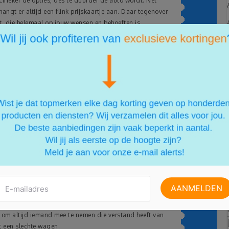
ecifieker de opties, des te duurder de auto wordt. Net
ngt er altijd een flink prijskaartje aan. Daar tegenover
jgt, die helemaal op jouw wensen en behoeften is
agen
dan is het van belang dat er snel een nieuwe komt. In dat
de keuze. Op internet en bij garages zijn er genoeg
en aangeboden. Het voordeel is natuurlijk de goedkope
waarde. Dat betekent dat de waarde van een auto met de
n jij dus van profiteren, omdat er nooit een hoog bedrag
nog een lange tijd meegaan. Tweedehands wil niet
igenaar bent. Dat betekent niet per se dat een auto vol
n wel aanwezig, dan daalt de prijs natuurlijk nog meer.
 jaren van deze auto genieten, mits je de juiste kiest
g om altijd iemand mee te nemen die verstand heeft van
t een slechte wagen.