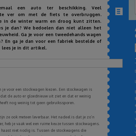
emaal een auto ter beschikking. Veel
 te ver om met de fiets te overbruggen.
Inhoudsopgav
 je in de winter warm en droog kunt zitten.
es je dan? We bedoelen dan niet alleen het
ieuwheid. Ga je voor een tweedehands wagen
 En ga je dan voor een fabriek bestelde of
ees je in dit artikel
.
n je voor een stockwagen kiezen. Een stockwagen is
t dat de auto er gloednieuw uit ziet en dat er weinig
 heeft nog weinig tot geen gebruikssporen.
ijn ze ook meteen leverbaar. Het nadeel is dat je zo’n
ter, heb je vaak wel een ruime keuze tussen stockwagens.
k haast niet nodig is. Tussen de stockwagens die