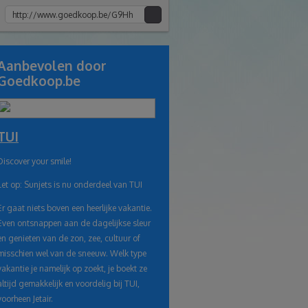
Kopiee
e
link
Aanbevolen door
Goedkoop.be
naar
klembord
TUI
Discover your smile!
Let op: Sunjets is nu onderdeel van TUI
Er gaat niets boven een heerlijke vakantie.
Even ontsnappen aan de dagelijkse sleur
en genieten van de zon, zee, cultuur of
misschien wel van de sneeuw. Welk type
vakantie je namelijk op zoekt, je boekt ze
altijd gemakkelijk en voordelig bij TUI,
voorheen Jetair.