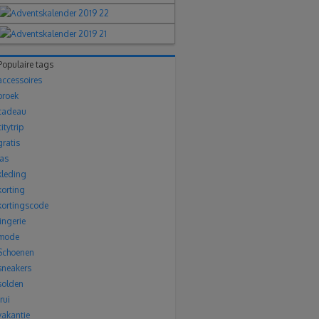
Populaire tags
accessoires
broek
cadeau
citytrip
gratis
jas
kleding
korting
kortingscode
lingerie
mode
Schoenen
sneakers
solden
trui
vakantie