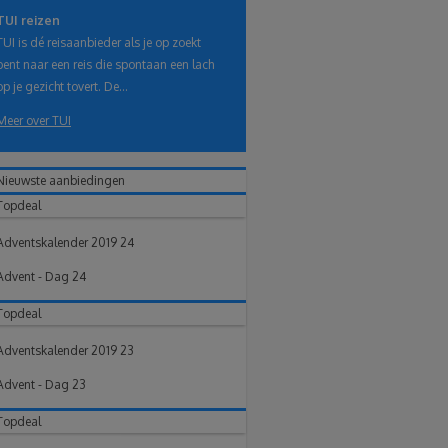
TUI reizen
TUI is dé reisaanbieder als je op zoekt
bent naar een reis die spontaan een lach
op je gezicht tovert. De...
Meer over TUI
Nieuwste aanbiedingen
Topdeal
Adventskalender 2019 24
Advent - Dag 24
Topdeal
Adventskalender 2019 23
Advent - Dag 23
Topdeal