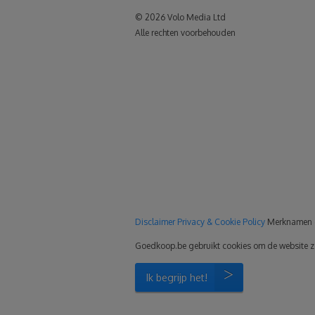
© 2026 Volo Media Ltd
Alle rechten voorbehouden
le+
Disclaimer
Privacy & Cookie Policy
Merknamen 
Goedkoop.be gebruikt cookies om de website zo p
Ik begrijp het!