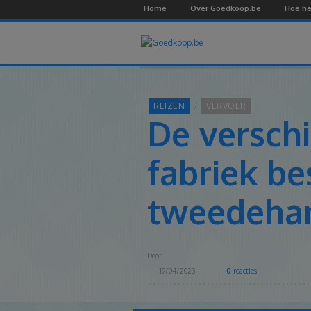
Home
Over Goedkoop.be
Hoe he
REIZEN
VERVOER
De versch
fabriek be
tweedeha
Door
19/04/2023
0
reacties