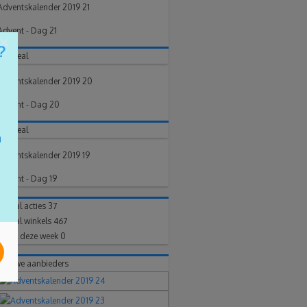
Adventskalender 2019 21
Advent - Dag 21
×
Topdeal
Adventskalender 2019 20
Advent - Dag 20
Topdeal
Adventskalender 2019 19
Advent - Dag 19
Aantal acties
37
Aantal winkels
467
Posts deze week
0
Nieuwe aanbieders