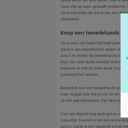
opties die je zelf kunt kiezen. Des te sp
zoals alle op maat gemaakt producten, ha
staat natuurlijk wel dat je een auto kri
afgestemd.
Koop een tweedehands w
Als je auto zijn beste tijd heeft gehad, 
geval is een tweedehands wagen een goe
auto’s te vinden die tweedehands word
prijs. Een auto daalt namelijk snel in 
eigenaar en met de jaren daalt. Daar ku
gevraagd kan worden.
Bovendien kan een tweedehands wagen 
meer zeggen dan dat jij niet de eerste e
zit met gebruikssporen. Zijn deze spore
Voor een relatief laag bedrag kun je nog
natuurlijk. Daarom is het wel verstandi
auto’s, zodat je niet opgelicht wordt me