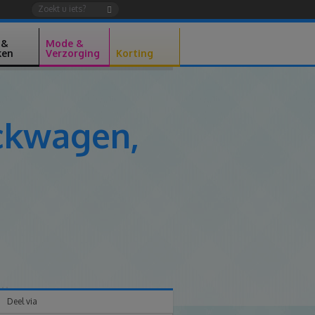
 &
Mode &
ken
Verzorging
Korting
ockwagen,
Deel via