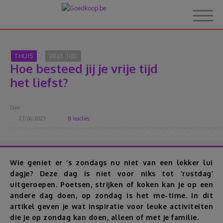
THUIS
VRIJE TIJD
Hoe besteed jij je vrije tijd
Home
het liefst?
Over Goedkoop.be
Door
27/06/2023
0
reacties
Hoe het werkt
Korting
Wie geniet er ‘s zondags nu niet van een lekker lui
dagje? Deze dag is niet voor niks tot ‘rustdag’
uitgeroepen. Poetsen, strijken of koken kan je op een
Thema's
andere dag doen, op zondag is het me-time. In dit
artikel geven je wat inspiratie voor leuke activiteiten
Reviews
die je op zondag kan doen, alleen of met je familie.