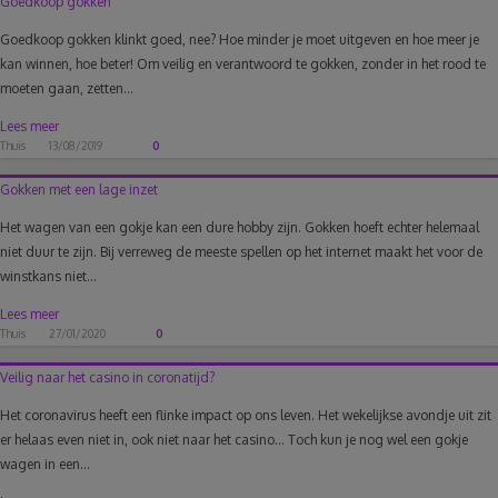
Goedkoop gokken
Goedkoop gokken klinkt goed, nee? Hoe minder je moet uitgeven en hoe meer je
kan winnen, hoe beter! Om veilig en verantwoord te gokken, zonder in het rood te
moeten gaan, zetten...
Lees meer
Thuis
13/08/2019
0
Gokken met een lage inzet
Het wagen van een gokje kan een dure hobby zijn. Gokken hoeft echter helemaal
niet duur te zijn. Bij verreweg de meeste spellen op het internet maakt het voor de
winstkans niet...
Lees meer
Thuis
27/01/2020
0
Veilig naar het casino in coronatijd?
Het coronavirus heeft een flinke impact op ons leven. Het wekelijkse avondje uit zit
er helaas even niet in, ook niet naar het casino… Toch kun je nog wel een gokje
wagen in een...