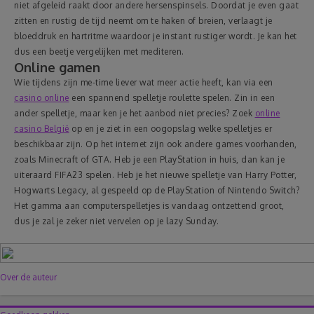
niet afgeleid raakt door andere hersenspinsels. Doordat je even gaat
zitten en rustig de tijd neemt om te haken of breien, verlaagt je
bloeddruk en hartritme waardoor je instant rustiger wordt. Je kan het
dus een beetje vergelijken met mediteren.
Online gamen
Wie tijdens zijn me-time liever wat meer actie heeft, kan via een
casino online
een spannend spelletje roulette spelen. Zin in een
ander spelletje, maar ken je het aanbod niet precies? Zoek
online
casino België
op en je ziet in een oogopslag welke spelletjes er
beschikbaar zijn. Op het internet zijn ook andere games voorhanden,
zoals Minecraft of GTA. Heb je een PlayStation in huis, dan kan je
uiteraard FIFA23 spelen. Heb je het nieuwe spelletje van Harry Potter,
Hogwarts Legacy, al gespeeld op de PlayStation of Nintendo Switch?
Het gamma aan computerspelletjes is vandaag ontzettend groot,
dus je zal je zeker niet vervelen op je lazy Sunday.
Over de auteur