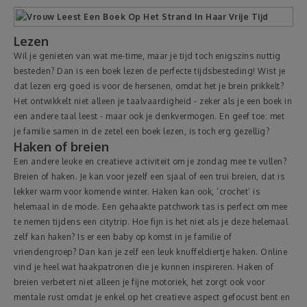
Reizen
Lezen
Wil je genieten van wat me-time, maar je tijd toch enigszins nuttig
Geldzaken
besteden? Dan is een boek lezen de perfecte tijdsbesteding! Wist je
dat lezen erg goed is voor de hersenen, omdat het je brein prikkelt?
Het ontwikkelt niet alleen je taalvaardigheid - zeker als je een boek in
Thuis
een andere taal leest - maar ook je denkvermogen. En geef toe: met
je familie samen in de zetel een boek lezen, is toch erg gezellig?
Elektronica
Haken of breien
Een andere leuke en creatieve activiteit om je zondag mee te vullen?
Breien of haken. Je kan voor jezelf een sjaal of een trui breien, dat is
Eten & Drinken
lekker warm voor komende winter. Haken kan ook, ‘crochet’ is
helemaal in de mode. Een gehaakte patchwork tas is perfect om mee
Mode & Verzorging
te nemen tijdens een citytrip. Hoe fijn is het niet als je deze helemaal
zelf kan haken? Is er een baby op komst in je familie of
vriendengroep? Dan kan je zelf een leuk knuffeldiertje haken. Online
Korting
vind je heel wat haakpatronen die je kunnen inspireren. Haken of
breien verbetert niet alleen je fijne motoriek, het zorgt ook voor
mentale rust omdat je enkel op het creatieve aspect gefocust bent en