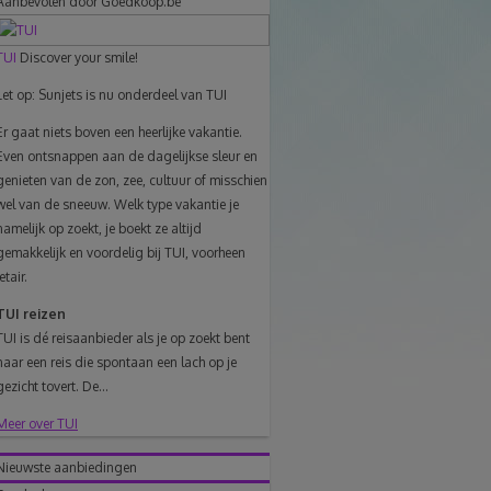
Aanbevolen door Goedkoop.be
link
TUI
Discover your smile!
naar
Let op: Sunjets is nu onderdeel van TUI
klembord
Er gaat niets boven een heerlijke vakantie.
Even ontsnappen aan de dagelijkse sleur en
genieten van de zon, zee, cultuur of misschien
wel van de sneeuw. Welk type vakantie je
namelijk op zoekt, je boekt ze altijd
gemakkelijk en voordelig bij TUI, voorheen
Jetair.
TUI reizen
TUI is dé reisaanbieder als je op zoekt bent
naar een reis die spontaan een lach op je
gezicht tovert. De...
Meer over TUI
Nieuwste aanbiedingen