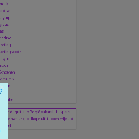
broek
cadeau
citytrip
gratis
jas
kleding
korting
kortingscode
lingerie
mode
Schoenen
sneakers
×
solden
trui
vakantie
zomer
daguitstap
België
vakantie
besparen
familie
natuur
goedkope uitstappen
vrije tijd
budget