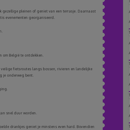
ek gezellige pleinen of geniet van een terrasje. Daarnaast
atis evenementen georganiseerd.
n.
en om België te ontdekken.
ilige fietsroutes langs bossen, rivieren en landelijke
ng je onderweg bent.
ging.
kan snel duur worden.
oelde drankjes geniet je minstens even hard. Bovendien