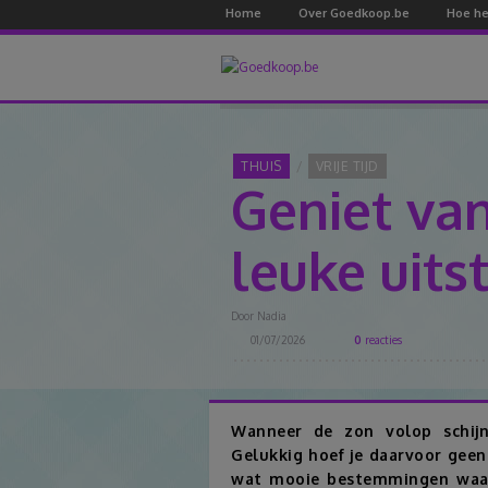
Home
Over Goedkoop.be
Hoe he
THUIS
VRIJE TIJD
Geniet va
leuke uits
Door
Nadia
01/07/2026
0
reacties
Wanneer de zon volop schijnt
Gelukkig hoef je daarvoor geen
wat mooie bestemmingen waar 