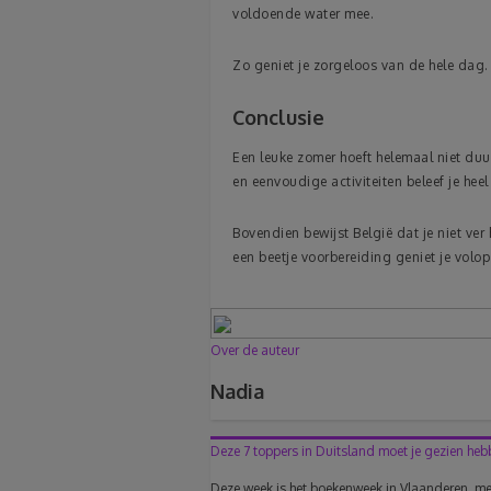
voldoende water mee.
Zo geniet je zorgeloos van de hele dag.
Conclusie
Een leuke zomer hoeft helemaal niet duur
en eenvoudige activiteiten beleef je he
Bovendien bewijst België dat je niet ver
een beetje voorbereiding geniet je volop
Over de auteur
Nadia
Deze 7 toppers in Duitsland moet je gezien heb
Deze week is het boekenweek in Vlaanderen, met