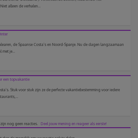
iet alleen de verhalen...
inter
e Balearen, de Spaanse Costa’s en Noord-Spanje. Nu de dagen langzaamaan
 met je...
or een topvakantie
ta’s. Stuk voor stuk zijn ze de perfecte vakantiebestemming voor iedere
taurants,...
 zijn nog geen reacties.
Deel jouw mening en reageer als eerste!