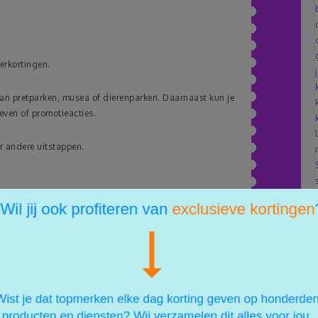
merkortingen.
an pretparken, musea of dierenparken. Daarnaast kun je
even of promotieacties.
r andere uitstappen.
lezier te maken.
bezoek aan een kinderboerderij zorgt al snel voor een
eze activiteiten gratis of erg betaalbaar.
niet
en belangrijk.