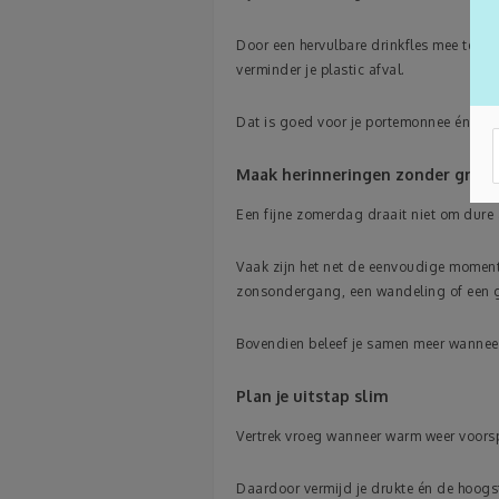
Door een hervulbare drinkfles mee te n
verminder je plastic afval.
Dat is goed voor je portemonnee én voor
Maak herinneringen zonder grote
Een fijne zomerdag draait niet om dure a
Vaak zijn het net de eenvoudige momente
zonsondergang, een wandeling of een ge
Bovendien beleef je samen meer wanneer 
Plan je uitstap slim
Vertrek vroeg wanneer warm weer voors
Daardoor vermijd je drukte én de hoogs