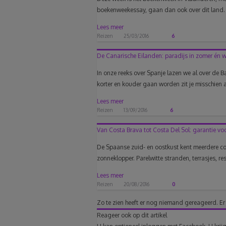
boekenweekessay, gaan dan ook over dit land. N
Lees meer
Reizen
25/03/2016
6
De Canarische Eilanden: paradijs in zomer én w
In onze reeks over Spanje lazen we al over d
korter en kouder gaan worden zit je misschien al
Lees meer
Reizen
13/09/2016
6
Van Costa Brava tot Costa Del Sol: garantie vo
De Spaanse zuid- en oostkust kent meerdere cos
zonneklopper. Parelwitte stranden, terrasjes, res
Lees meer
Reizen
20/08/2016
0
Zo te zien heeft er nog niemand gereageerd.
Er
Reageer ook op dit artikel