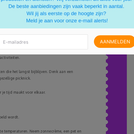
emen bespaar je op drankjes onderweg. Bovendien
 het milieu.
 uitgaven
ctiviteiten.
n die het langst bijblijven. Denk aan een
zellige picknick.
je tijd maakt voor elkaar.
peld wordt.
te temperaturen. Neem zonnecrème, een pet en