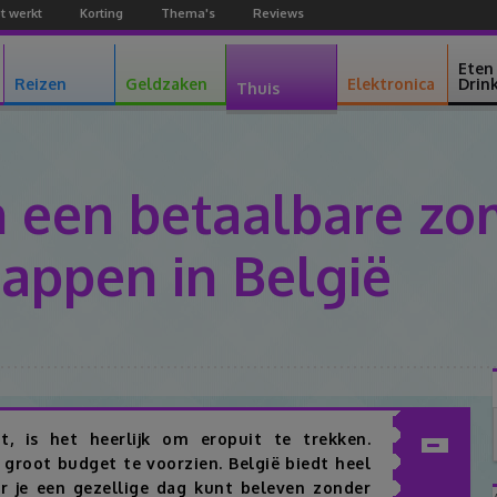
t werkt
Korting
Thema's
Reviews
Facebook
Youtube
Google+
Eten
Reizen
Geldzaken
Elektronica
Drin
Thuis
n een betaalbare zo
tappen in België
Facebook
Twitter
Pinterest
Google+
, is het heerlijk om eropuit te trekken.
 groot budget te voorzien. België biedt heel
Inhoudsopgav
je een gezellige dag kunt beleven zonder