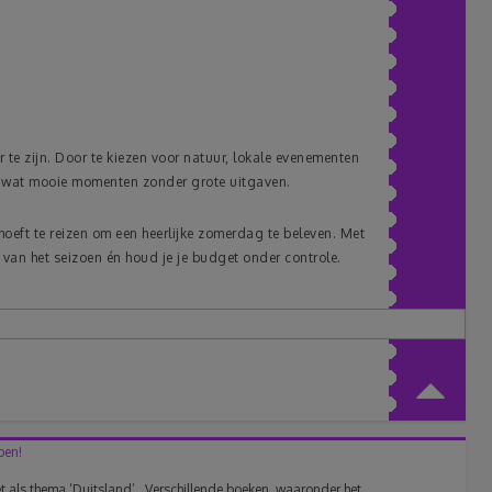
 te zijn. Door te kiezen voor natuur, lokale evenementen
el wat mooie momenten zonder grote uitgaven.
 hoeft te reizen om een heerlijke zomerdag te beleven. Met
 van het seizoen én houd je je budget onder controle.
ben!
 als thema ‘Duitsland’,. Verschillende boeken, waaronder het