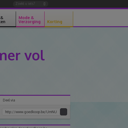
 &
Mode &
ken
Verzorging
Korting
mer vol
Deel via
Kopiee
e