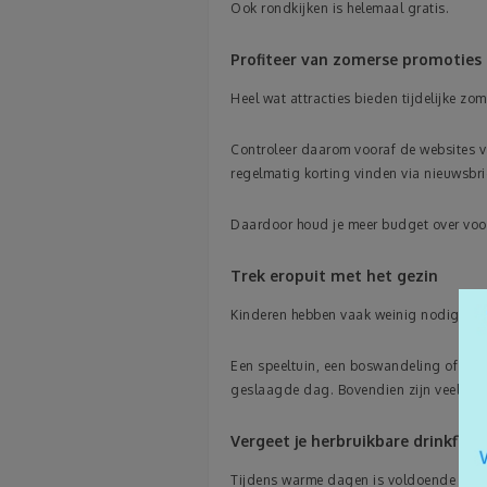
Ook rondkijken is helemaal gratis.
Profiteer van zomerse promoties
Heel wat attracties bieden tijdelijke zo
Controleer daarom vooraf de websites v
regelmatig korting vinden via nieuwsbri
Daardoor houd je meer budget over voo
Trek eropuit met het gezin
Kinderen hebben vaak weinig nodig om p
Een speeltuin, een boswandeling of een 
geslaagde dag. Bovendien zijn veel van d
Vergeet je herbruikbare drinkfles 
Tijdens warme dagen is voldoende drink