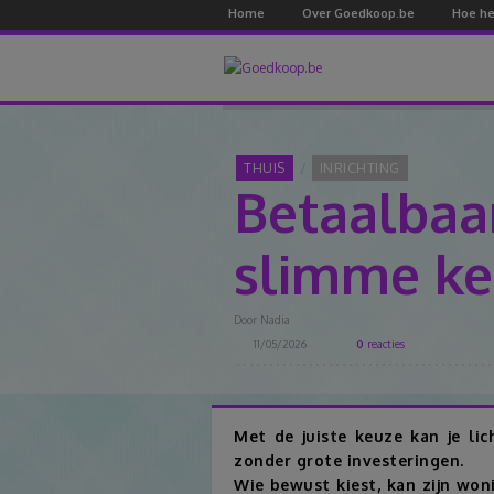
Home
Over Goedkoop.be
Hoe he
THUIS
INRICHTING
Betaalbaar
slimme ke
Door
Nadia
11/05/2026
0
reacties
Met de juiste keuze kan je lich
zonder grote investeringen.
Wie bewust kiest, kan zijn won