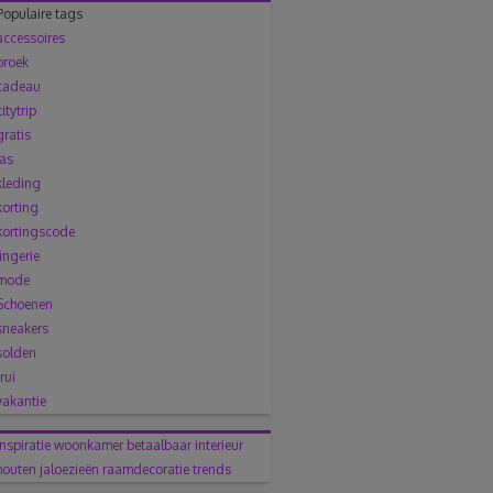
Populaire tags
accessoires
broek
cadeau
citytrip
gratis
jas
kleding
korting
kortingscode
lingerie
mode
Schoenen
sneakers
solden
trui
vakantie
inspiratie woonkamer
betaalbaar interieur
houten jaloezieën
raamdecoratie trends