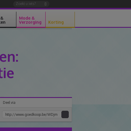
 &
Mode &
ken
Verzorging
Korting
en:
tie
Deel via
Kopiee
e