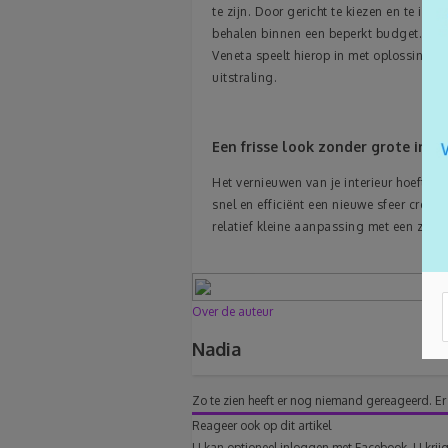
te zijn. Door gericht te kiezen en te inv
behalen binnen een beperkt budget.
Veneta speelt hierop in met oplossingen 
uitstraling.
Een frisse look zonder grote ingr
Het vernieuwen van je interieur hoeft ge
snel en efficiënt een nieuwe sfeer creër
relatief kleine aanpassing met een zichtb
Over de auteur
Nadia
Zo te zien heeft er nog niemand gereageerd.
Er
Reageer ook op dit artikel
U kan optioneel inloggen met Facebook. U krijg