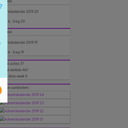
×
Topdeal
Adventskalender 2019 20
Advent - Dag 20
Topdeal
Adventskalender 2019 19
Advent - Dag 19
Aantal acties
37
Aantal winkels
467
Posts deze week
0
Nieuwe aanbieders