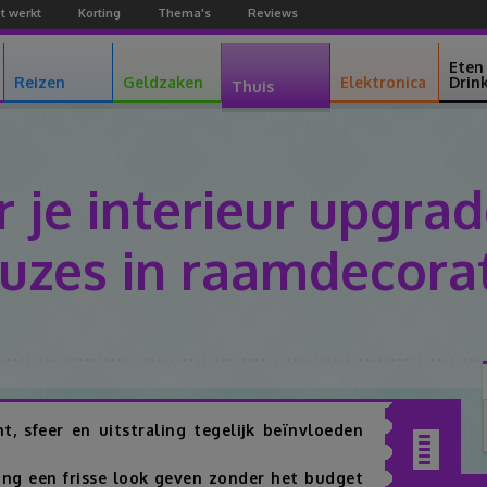
t werkt
Korting
Thema's
Reviews
Facebook
Youtube
Google+
Eten
Reizen
Geldzaken
Elektronica
Drin
Thuis
 je interieur upgrad
uzes in raamdecora
Facebook
Twitter
Pinterest
Google+
t, sfeer en uitstraling tegelijk beïnvloeden
Inhoudsopgav
ing een frisse look geven zonder het budget