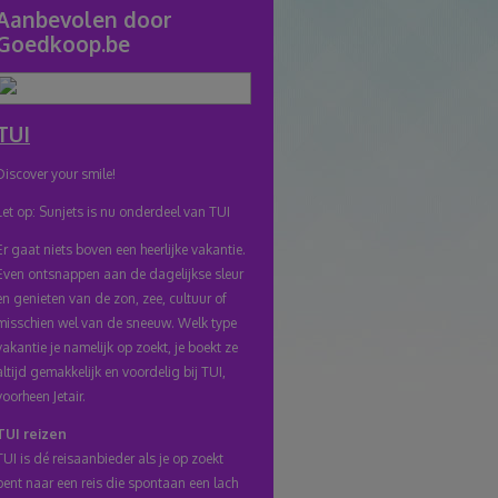
link
Aanbevolen door
Goedkoop.be
naar
klembord
TUI
Discover your smile!
Let op: Sunjets is nu onderdeel van TUI
Er gaat niets boven een heerlijke vakantie.
Even ontsnappen aan de dagelijkse sleur
en genieten van de zon, zee, cultuur of
misschien wel van de sneeuw. Welk type
vakantie je namelijk op zoekt, je boekt ze
altijd gemakkelijk en voordelig bij TUI,
voorheen Jetair.
TUI reizen
TUI is dé reisaanbieder als je op zoekt
bent naar een reis die spontaan een lach