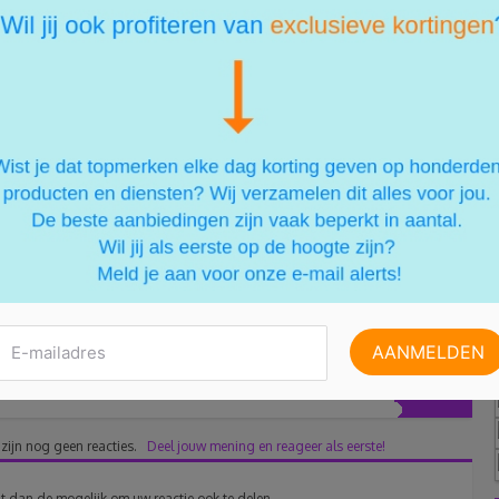
esteren in de juiste elementen, kan je een mooi resultaat
die toegankelijk zijn zonder in te boeten op kwaliteit of
epen
en grote verbouwing te zijn. Met de juiste keuzes kan je
en, en net daarin zit de kracht van raamdecoratie: een
aar en blijvend effect.
 zijn nog geen reacties.
Deel jouw mening en reageer als eerste!
t dan de mogelijk om uw reactie ook te delen.