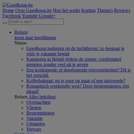
Home
Over Goedkoop.be
Hoe het werkt
Korting
Thema's
Reviews
Facebook
Youtube
Google+
Reizen
terug naar hoofdmenu
Nieuw
Goedkoop parkeren op de luchthaven: zo bespaar je
vóór je vakantie begint
Kamperen in België tijdens de zomer: comfortabel
genieten zonder veel uit te geven
Een kortlopende of doorlopende reisverzekering? Dit is
het verschil.
Kofferbakmat: ga je voor op maat of een universele?
Romantisch weekendje weg? Deze bestemmingen zijn
ideaal!
Reizen
Alles bekijken
Overnachten
Vliegen
Bestemmingen
Vakantie
Uitstapjes
Vervoer