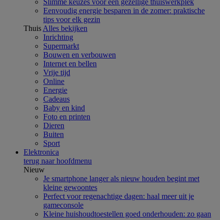
Slimme keuzes voor een gezellige thuiswerkplek
Eenvoudig energie besparen in de zomer: praktische
tips voor elk gezin
Thuis
Alles bekijken
Inrichting
Supermarkt
Bouwen en verbouwen
Internet en bellen
Vrije tijd
Online
Energie
Cadeaus
Baby en kind
Foto en printen
Dieren
Buiten
Sport
Elektronica
terug naar hoofdmenu
Nieuw
Je smartphone langer als nieuw houden begint met
kleine gewoontes
Perfect voor regenachtige dagen: haal meer uit je
gameconsole
Kleine huishoudtoestellen goed onderhouden: zo gaan