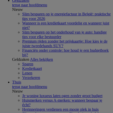
Geldzaken
terug naar hoofdmenu
Nieuw
Slim besparen op je energiefactuur in België: praktische
tips voor 2026
Wanneer is een kredietkaart voordelig en wanneer juist
niet?
Slim besparen op het onderhoud van je auto: handige
tips voor elke bestuurder
Premium rijden zonder het prijskaartje: Hoe kies je de
juiste tweedehands SUV?
Financiën onder controle: hoe houd je een budgetboek
bij?
Geldzaken
Alles bekijken
Sparen
Kredietkaart
Lenen
Verzekeren
Thuis
terug naar hoofdmenu
Nieuw
Je woning luxueus laten ogen zonder groot budget
Huismerken versus A-merken: wanneer bespaar je
écht?
Herinneringen verdienen een mooie plek in huis